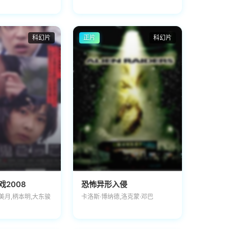
科幻片
正片
科幻片
2008
恐怖异形入侵
美月,柄本明,大东骏
卡洛斯·博纳德,洛克蒙·邓巴