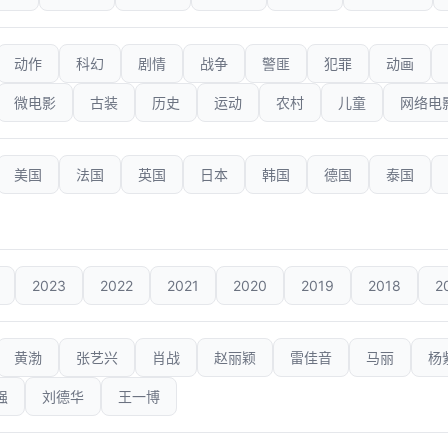
动作
科幻
剧情
战争
警匪
犯罪
动画
微电影
古装
历史
运动
农村
儿童
网络电
美国
法国
英国
日本
韩国
德国
泰国
2023
2022
2021
2020
2019
2018
2
黄渤
张艺兴
肖战
赵丽颖
雷佳音
马丽
杨
强
刘德华
王一博