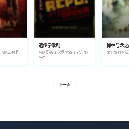
遗传学歌剧
梅林与龙之
,玛丽亚·贝罗,
阿丽夏·维加,保罗·索维诺,安东尼·
尤尔根·普洛斯诺,
海德
下一页