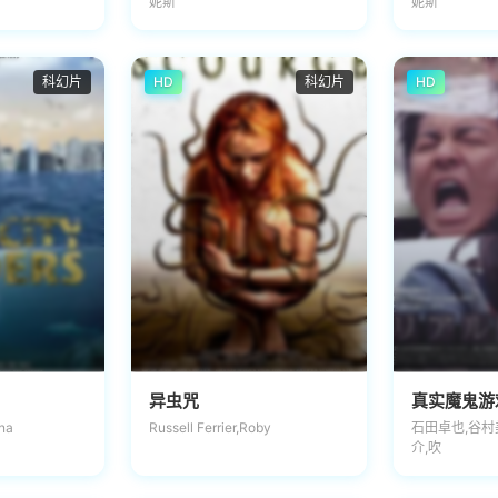
妮斯
妮斯
科幻片
HD
科幻片
HD
异虫咒
真实魔鬼游戏
ina
Russell Ferrier,Roby
石田卓也,谷村
介,吹