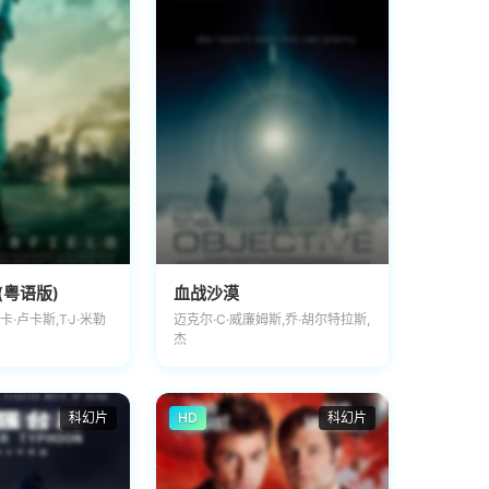
(粤语版)
血战沙漠
卡·卢卡斯,T·J·米勒
迈克尔·C·威廉姆斯,乔·胡尔特拉斯,
杰
科幻片
HD
科幻片