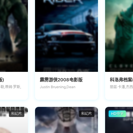
版)
霹雳游侠2008电影版
科洛弗档案
勒,蒂姆·罗斯,
Justin Bruening,Dean
丽兹·卡潘,杰西
科幻片
科幻片
HD中字