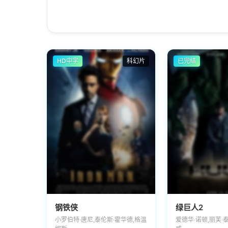
HD中字
科幻片
已完结
钢铁侠
绿巨人2
小罗伯特·唐尼,泰伦斯·霍华德,格温
爱德华·诺顿,丽芙·泰