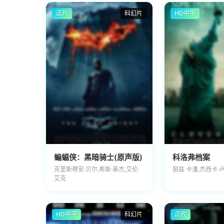
正片
科幻片
HD中字
蝙蝠侠：黑暗骑士(原声版)
科洛弗档案
克里斯蒂安·贝尔,希斯·莱杰,艾伦·
丽兹·卡潘,杰西卡·卢
艾克
HD中字
科幻片
正片