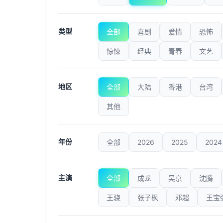
类型
全部
喜剧
爱情
恐怖
惊悚
经典
青春
文艺
地区
全部
大陆
香港
台湾
其他
年份
全部
2026
2025
2024
主演
全部
成龙
吴京
沈腾
王骁
张子枫
邓超
王宝