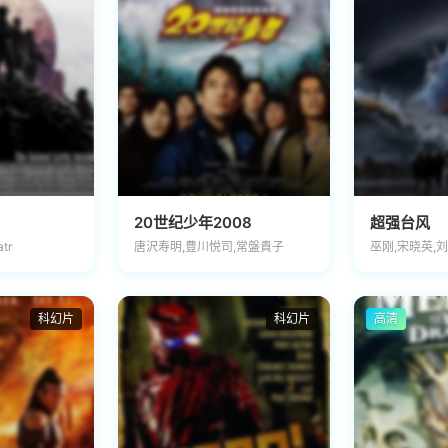
20世纪少年2008
超强台风
atr
唐沢寿明,豊川悦司,常盤貴子
巫刚,宋晓英,
科幻片
科幻片
高清