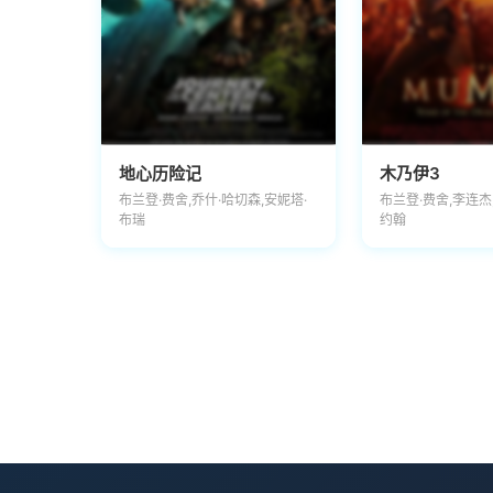
地心历险记
木乃伊3
布兰登·费舍,乔什·哈切森,安妮塔·
布兰登·费舍,李连杰
布瑞
约翰