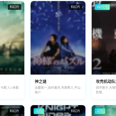
科幻片
科幻片
HD中字
神之谜
攻壳机动队2
卡斯,T·J·米勒
远藤宪一,谷村美月,市原隼人,平山
田中敦子,大塚
祐介
哲章,
科幻片
正片
科幻片
正片