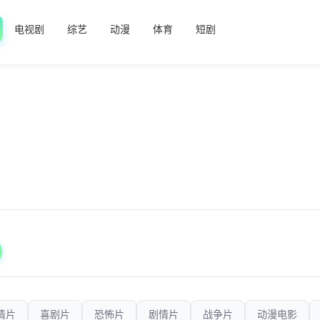
电视剧
综艺
动漫
体育
短剧
情片
喜剧片
恐怖片
剧情片
战争片
动漫电影