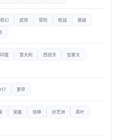
奇幻
武侠
冒险
枪战
悬疑
影
印度
意大利
西班牙
加拿大
017
更早
紫
吴磊
徐峥
孙艺洲
高叶