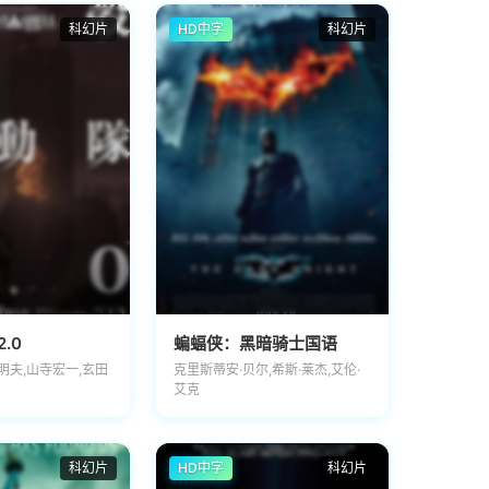
科幻片
HD中字
科幻片
.0
蝙蝠侠：黑暗骑士国语
明夫,山寺宏一,玄田
克里斯蒂安·贝尔,希斯·莱杰,艾伦·
艾克
科幻片
HD中字
科幻片