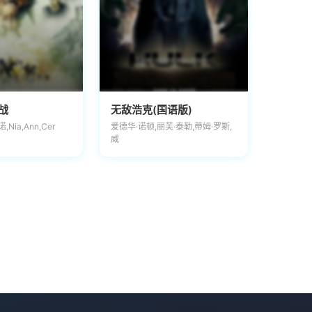
战
无敌浩克(国语版)
Nia,Ann,Cer
爱德华·诺顿,丽芙·泰勒,蒂姆·罗斯,
威