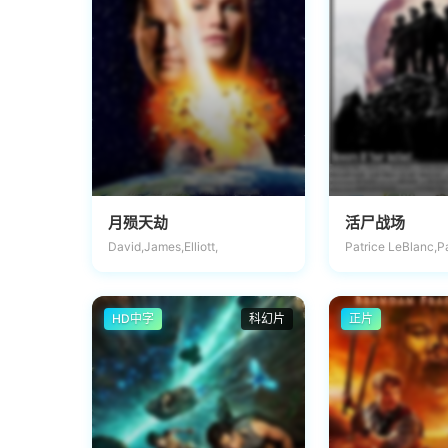
月殒天劫
活尸战场
David,James,Elliott,
Patrice LeBlanc,P
HD中字
科幻片
正片