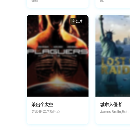
妮斯
威
科幻片
杀出个太空
城市入侵者
史蒂夫·雷尔斯巴克
James Brolin,Bett