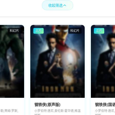
收起筛选
科幻片
正片
科幻片
正片
钢铁侠(原声版)
钢铁侠(国语
勒,蒂姆·罗斯,
小罗伯特·唐尼,泰伦斯·霍华德,格温
小罗伯特·唐尼