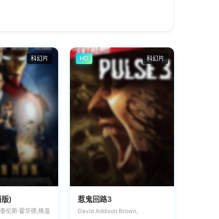
科幻片
HD
科幻片
版)
惹鬼回路3
,泰伦斯·霍华德,格温
David Addison Brown,