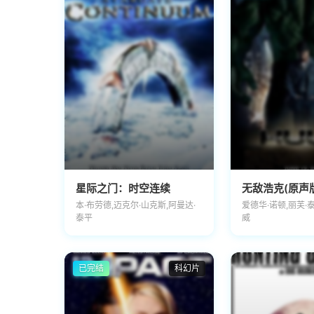
星际之门：时空连续
无敌浩克(原声
本·布劳德,迈克尔·山克斯,阿曼达·
爱德华·诺顿,丽芙·泰
泰平
威
已完结
科幻片