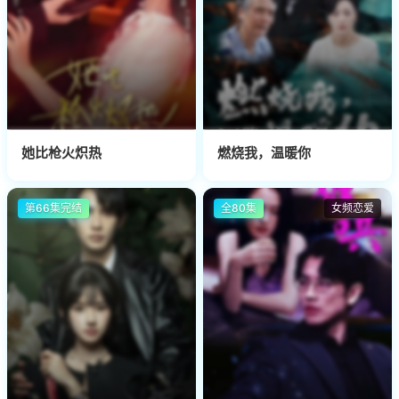
她比枪火炽热
燃烧我，温暖你
第66集完结
全80集
女频恋爱