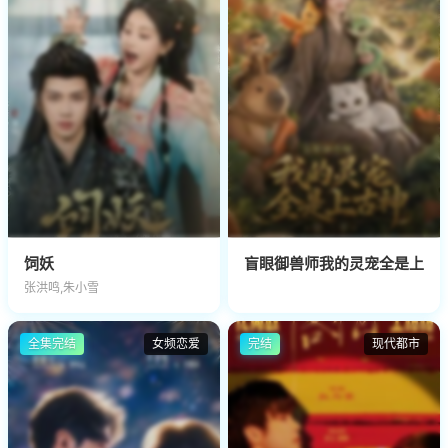
饲妖
盲眼御兽师我的灵宠全是上古
张洪鸣,朱小雪
全集完结
女频恋爱
完结
现代都市