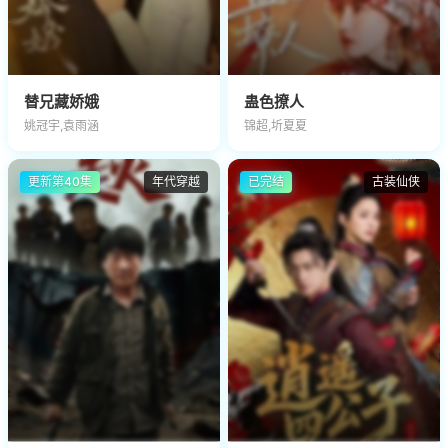
替兄藏娇娥
蛊色撩人
姚冠宇,袁雨涵
锦超,圻夏夏
更新第40集
年代穿越
已完结
古装仙侠