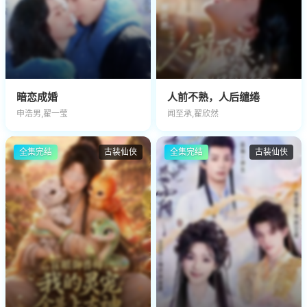
暗恋成婚
人前不熟，人后缱绻
申浩男,翟一莹
闻至承,翟欣然
全集完结
古装仙侠
全集完结
古装仙侠