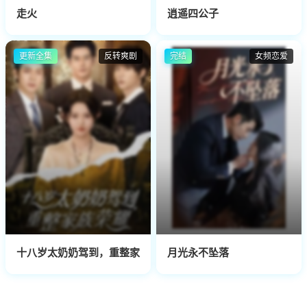
走火
逍遥四公子
更新全集
反转爽剧
完结
女频恋爱
十八岁太奶奶驾到，重整家族荣耀
月光永不坠落