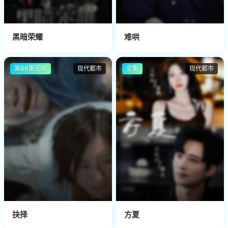
黑暗荣耀
难哄
第66集完结
现代都市
全集
现代都市
抉择
方夏