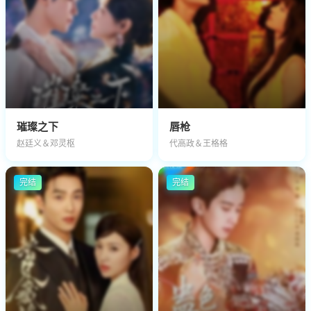
璀璨之下
唇枪
赵廷义＆邓灵枢
代高政＆王格格
完结
完结