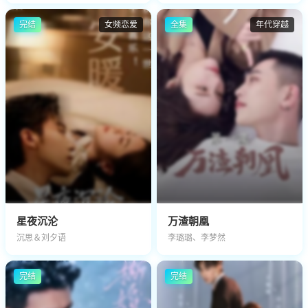
完结
女频恋爱
全集
年代穿越
星夜沉沦
万渣朝凰
沉思＆刘夕语
李璐璐、李梦然
完结
完结