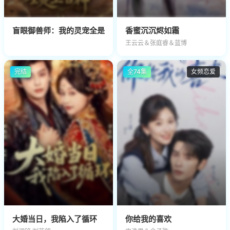
盲眼御兽师：我的灵宠全是上古神
香蜜沉沉烬如霜
王云云＆张庭睿＆蓝博
完结
全74集
女频恋爱
大婚当日，我陷入了循环
你给我的喜欢