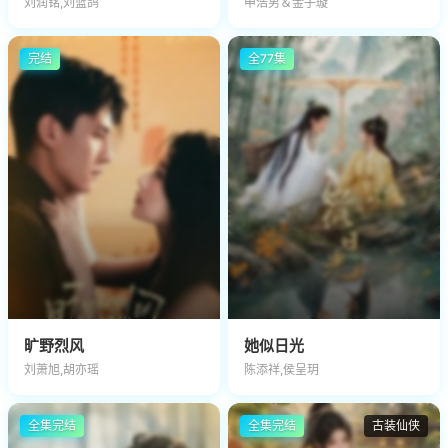
刘润铭,刘蓝鸽
申浩男＆金子璇
完结
全77集
旷野烈风
她似日光
刘萧旭,胡亦瑶
陈添祥,侯呈玥
全集完结
全集完结
古装仙侠