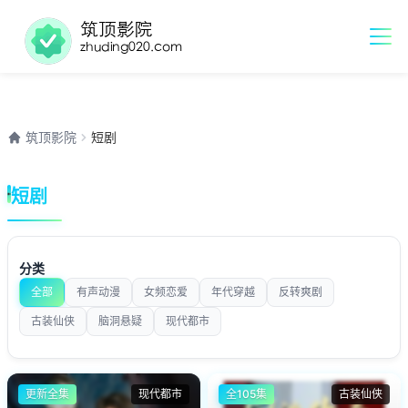
筑顶影院
短剧
短剧
分类
全部
有声动漫
女频恋爱
年代穿越
反转爽剧
古装仙侠
脑洞悬疑
现代都市
更新全集
现代都市
全105集
古装仙侠