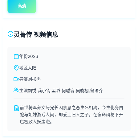
高清
灵菁传 视频信息
年份
2026
地区
大陆
导演
刘彬杰
主演
胡悦,龚小钧,孟璐,何聪睿,吴骁栩,曾语乔
前世将军养女与兄长因禁忌之恋生死相离，今生化身白
蛇与姐妹游戏人间，却爱上旧人之子，在宿命纠葛下开
启极致人妖虐恋。