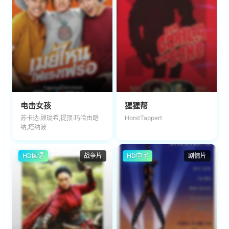
电击女孩
猩猩帮
苏卡达·顾珑希,提顶·玛哈由踏
HorstTappert
纳,塔纳波
HD国语
战争片
HD中字
剧情片