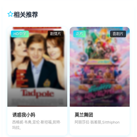
相关推荐
HD中字
剧情片
正片
喜剧片
诱惑我小妈
莫兰舞团
西格妮·韦弗,亚伦·斯坦福,凯特·
阿丽莎拉·翁差丽,Sitthiphon
玛拉,