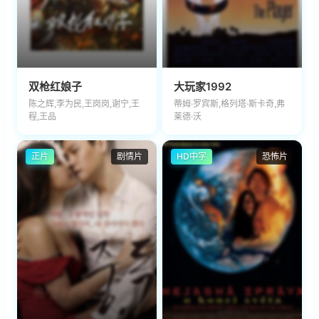
双枪红娘子
大玩家1992
陈之辉,李为民,王岗岗,谢宁,王
蒂姆·罗宾斯,格列塔·斯卡奇,弗
程,王品
莱德·沃
正片
剧情片
HD中字
恐怖片