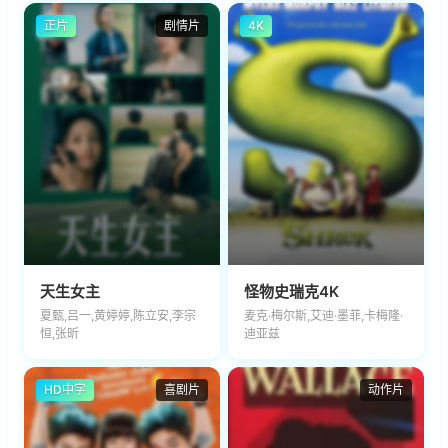
正片
剧情片
4K
天生女主
怪物史瑞克4K
夏甄,吕一,黄婷婷,陈立安,李宗
麦克·梅尔斯,艾迪·墨菲,卡梅隆·
恒,张昕
迪亚兹
HD中字
喜剧片
动作片