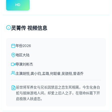
HD
灵菁传 视频信息
年份
2026
地区
大陆
导演
刘彬杰
主演
胡悦,龚小钧,孟璐,何聪睿,吴骁栩,曾语乔
前世将军养女与兄长因禁忌之恋生死相离，今生化身白
蛇与姐妹游戏人间，却爱上旧人之子，在宿命纠葛下开
启极致人妖虐恋。