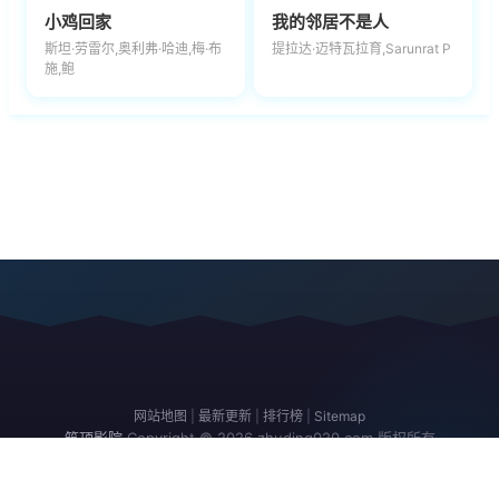
小鸡回家
我的邻居不是人
斯坦·劳雷尔,奥利弗·哈迪,梅·布
提拉达·迈特瓦拉育,Sarunrat P
施,鲍
网站地图
|
最新更新
|
排行榜
|
Sitemap
筑顶影院
Copyright © 2026
zhuding020.com
版权所有
免责声明：本站所有内容均来自互联网，版权归原创者所有，如果侵犯了你
的权益，请通知我们，我们会及时删除侵权内容，谢谢合作。