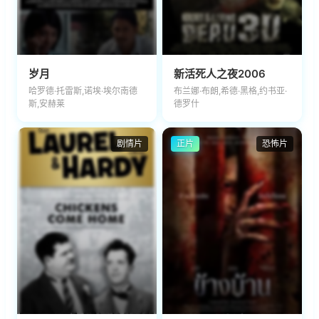
岁月
新活死人之夜2006
哈罗德·托雷斯,诺埃·埃尔南德
布兰娜·布朗,希德·黑格,约书亚·
斯,安赫莱
德罗什
剧情片
正片
恐怖片