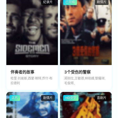
纪录片
已完结
剧情片
伴奏者的故事
3个受伤的警察
哈里·刘易斯,西蒙·明特,乔什·布
郑则仕,王敏德,林晓峰,黎耀祥,
拉德利
毛俊辉,
正片
剧情片
HD中字
喜剧片