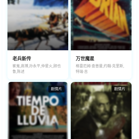
老兵新传
万世魔星
崔嵬,高博,孙永平,仲星火,顾也
格雷厄姆·查普曼,约翰·克里斯,
鲁,陈述
特瑞·吉
剧情片
剧情片