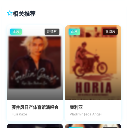
相关推荐
正片
剧情片
正片
喜剧片
藤井风日产体育馆演唱会 ''Feelin' Good''
霍利亚
Fujii Kaze
Vladimir Ţeca,Angeli