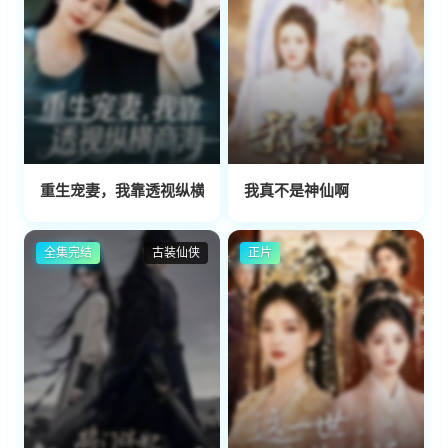
重生宠妻，我靠透视纵横商海
我真不是神仙啊
全集完结
古装仙侠
正片