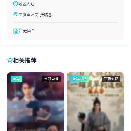
地区
大陆
主演
雷艺昊,张瑞恩
暂无简介
相关推荐
全集
女频恋爱
全集完结
古装仙侠