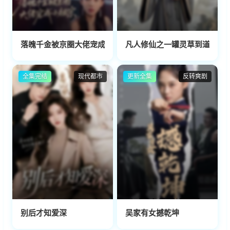
落魄千金被京圈大佬宠成小祖宗
凡人修仙之一罐灵草到道祖第
全集完结
现代都市
更新全集
反转爽剧
别后才知爱深
吴家有女撼乾坤