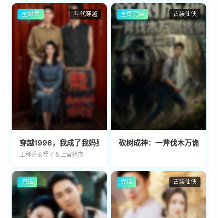
全61集
年代穿越
全集完结
古装仙侠
穿越1996，我成了我妈男闺蜜
砍树成神：一斧伐木万诡皆惧
王秝乔＆杨了＆上官筠杰
完结
完结
古装仙侠