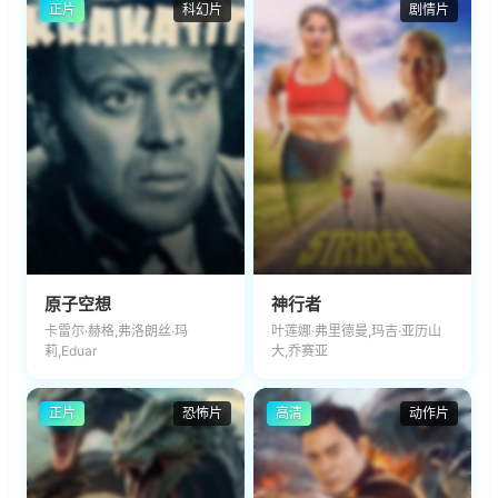
正片
科幻片
剧情片
原子空想
神行者
卡雷尔·赫格,弗洛朗丝·玛
叶莲娜·弗里德曼,玛吉·亚历山
莉,Eduar
大,乔赛亚
正片
恐怖片
高清
动作片