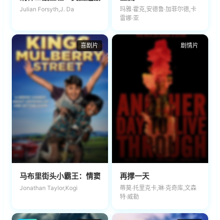
Julian Forsyth,J. Da
玛雅·霍克,安德鲁·加菲尔德,卡
雷娜·亚
喜剧片
剧情片
马布里街头小霸王：情窦初开2023
再撑一天
Jonathan Taylor,Kogi
蒂莫·托里克卡,琳·克奇库,文森
特·威勒