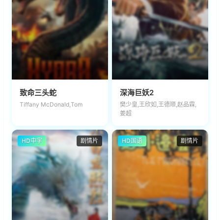
致命三头蛇
深海巨妖2
Tiffany McDonald,Tom
樊少皇,王欣如,王德顺,赵品霖,
姜超
HD中字
剧情片
HD国语
剧情片