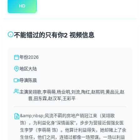
HD
不能错过的只有你2 视频信息
年份
2026
地区
大陆
导演
陈晨
主演
吴翊歌,李萌萌,杨业明,刘流,陶红,赵熙玥,黄品沅,赵
晋,田东霖,赵汉军,王彩平
&amp;nbsp;风流不羁的房地产销冠江来（吴翊歌
饰），为利益化身“深情画家”，步步为营接近倔强女医
生李梦（李萌萌 饰）。他算计利益得失，她却赌上了余
生信任，他们之间，连错过都像一场预谋。一场以利益