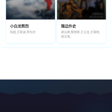
小白龙熬烈
殖边外史
陆超,王筱涵,李先时
谢云卿,黎明晖,王元龙,王锦明,
周文珠,