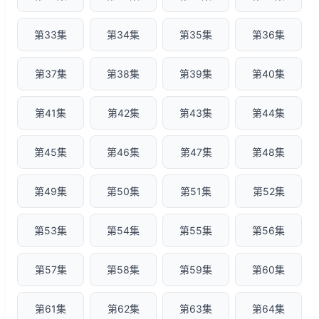
第33集
第34集
第35集
第36集
第37集
第38集
第39集
第40集
第41集
第42集
第43集
第44集
第45集
第46集
第47集
第48集
第49集
第50集
第51集
第52集
第53集
第54集
第55集
第56集
第57集
第58集
第59集
第60集
第61集
第62集
第63集
第64集