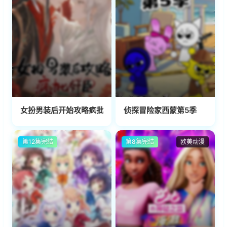
女扮男装后开始攻略疯批奸臣
侦探冒险家西蒙第5季
第12集完结
第8集完结
欧美动漫