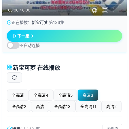
00:00
/
0:00
正在播放：
新宝可梦
第136集
下一集
自动连播
新宝可梦 在线播放
全高清
全高清4
全高清5
高清3
全高清2
高清
全高清13
全高清11
高清2
选集
(共 143 集)
倒序