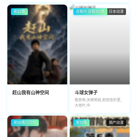
第32集
连载中 连载到3集
日本动漫
赶山我有山神空间
斗球女弹子
筱原侑,关根明良,前田佳织里,
大地叶,中
第50集已完结
第12集
国产动漫