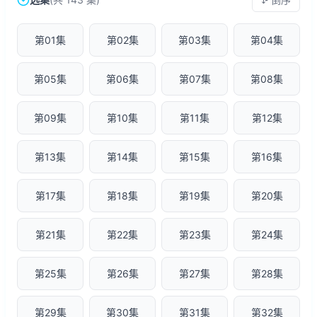
第01集
第02集
第03集
第04集
第05集
第06集
第07集
第08集
第09集
第10集
第11集
第12集
第13集
第14集
第15集
第16集
第17集
第18集
第19集
第20集
第21集
第22集
第23集
第24集
第25集
第26集
第27集
第28集
第29集
第30集
第31集
第32集