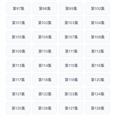
第97集
第98集
第99集
第100集
第101集
第102集
第103集
第104集
第105集
第106集
第107集
第108集
第109集
第110集
第111集
第112集
第113集
第114集
第115集
第116集
第117集
第118集
第119集
第120集
第121集
第122集
第123集
第124集
第125集
第126集
第127集
第128集