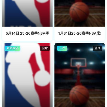
5月14日 25-26赛季NBA季后赛 骑士VS活塞
1月31日25-26赛季NBA常规
更新国语
篮球
正片
篮球