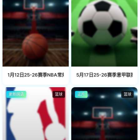
1月12日25-26赛季NBA常规赛 老鹰VS勇士
5月17日25-26赛季意甲联赛
更新国语
篮球
正片
篮球