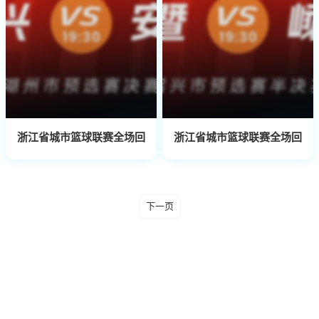
浙江省城市篮球联赛全场回放：长兴VS安吉
浙江省城市篮球联赛全场回放：
下一页