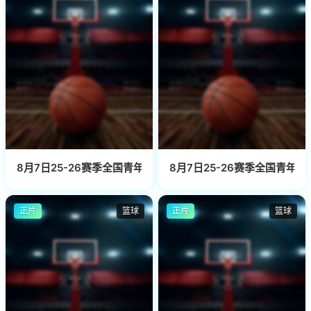
8月7日25-26赛季全国青年篮球联赛 山西汾酒82VS86吉林东
8月7日25-26赛季全国青年篮
正片
篮球
正片
篮球