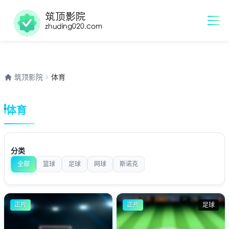
筑顶影院
体育
体育
分类
全部
篮球
足球
网球
斯诺克
正片
正片
足球