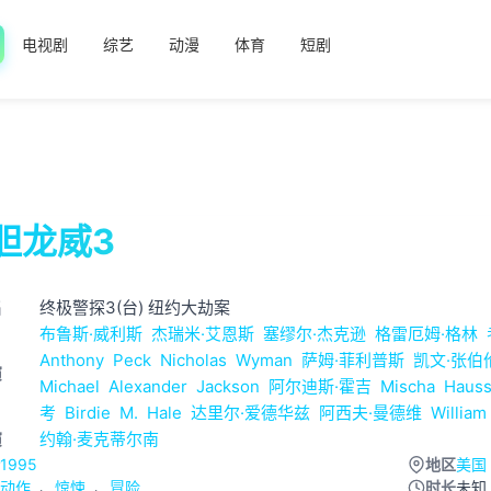
电视剧
综艺
动漫
体育
短剧
胆龙威3
名
终极警探3(台) 纽约大劫案
布鲁斯·威利斯
杰瑞米·艾恩斯
塞缪尔·杰克逊
格雷厄姆·格林
Anthony
Peck
Nicholas
Wyman
萨姆·菲利普斯
凯文·张伯
演
Michael
Alexander
Jackson
阿尔迪斯·霍吉
Mischa
Haus
考
Birdie
M.
Hale
达里尔·爱德华兹
阿西夫·曼德维
William
演
约翰·麦克蒂尔南
1995
地区
美国
动作
、
惊悚
、
冒险
时长
未知