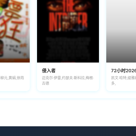
侵入者
72小时202
丁柳元,黄娟,徐筠
迈克尔·伊雷,约瑟夫·斯科拉,梅根·
凯文·哈特,缇雅
古德
多,