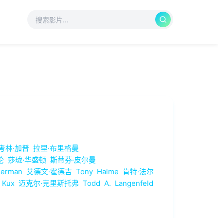
考林·加普
拉里·布里格曼
伦
莎珑·华盛顿
斯蒂芬·皮尔曼
serman
艾德文·霍德吉
Tony
Halme
肯特·法尔
Kux
迈克尔·克里斯托弗
Todd
A.
Langenfeld