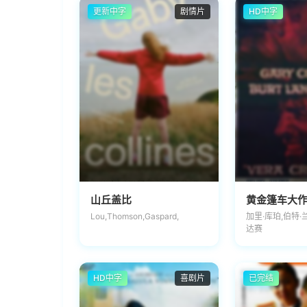
更新中字
剧情片
HD中字
山丘盖比
黄金篷车大
Lou,Thomson,Gaspard,
加里·库珀,伯特·
达赛
HD中字
喜剧片
已完结