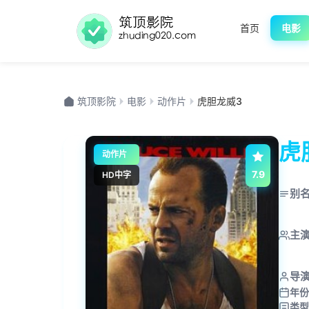
首页
电影
筑顶影院
电影
动作片
虎胆龙威3
虎
动作片
7.9
HD中字
别
主
导
年份
类型