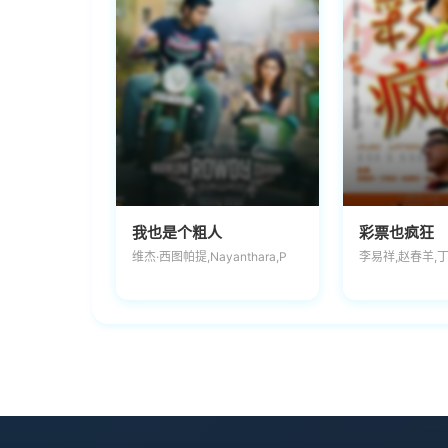
我也是个粗人
彩票也疯狂
维杰·西图帕提,Nayanthara,P
李易祥,赵春羊,