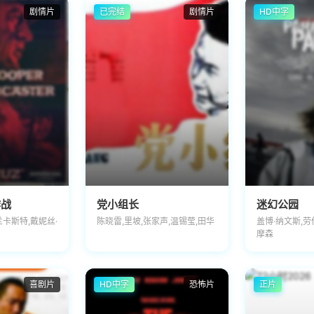
剧情片
已完结
剧情片
HD中字
作战
党小组长
迷幻公园
兰卡斯特,戴妮丝·
陈晓雷,里坡,张家声,温锡莹,田华
盖博·纳文斯,劳
摩森
喜剧片
HD中字
恐怖片
正片