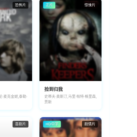
恐怖片
正片
惊悚片
捡到归我
伦·麦克金妮,泰勒·
史蒂夫·奥斯汀,马里·帕特·格里森,
贾斯
喜剧片
HD中字
剧情片