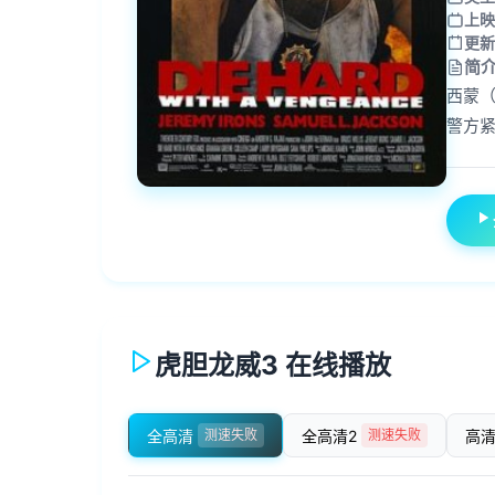
上映
更新
简
西蒙
警方紧
虎胆龙威3 在线播放
全高清
全高清2
高清
测速失败
测速失败