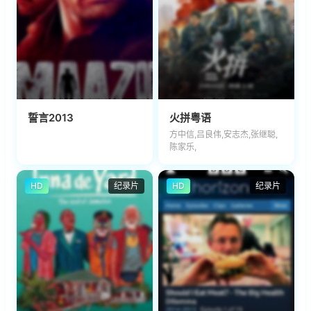
誓言2013
火拼粤语
方中信,吕良伟,安志杰,张继聪,
陈家乐,
HD
纪录片
HD
纪录片