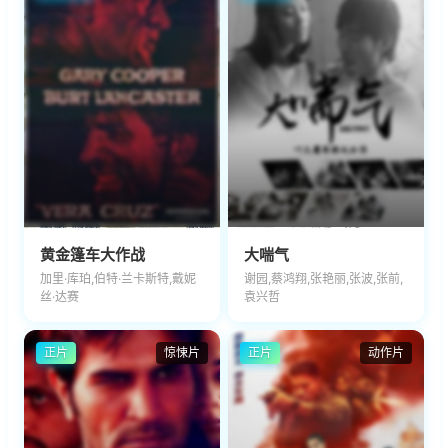
黄金篷车大作战
大喘气
加里·库珀,伯特·兰卡斯特,戴妮
谢园,蔡鸿翔,张艳丽,张波,张前,
丝·达赛
袁兴哲
正片
惊悚片
正片
动作片