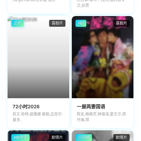
兰,拉贾
正片
喜剧片
HD
喜剧片
72小时2026
一屋两妻国语
凯文·哈特,缇雅娜·泰勒,迈克尔·
陈友,梅艳芳,钟镇涛,夏文汐,郑
曼多,
丹瑞,郑
HD中字
剧情片
已完结
剧情片