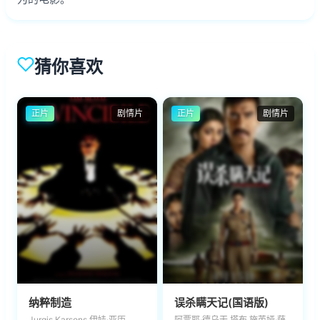
猜你喜欢
正片
剧情片
正片
剧情片
纳粹制造
误杀瞒天记(国语版)
Jurgis Karsons,伊娃·亚历
阿贾耶·德乌干,塔布,施芮娅·萨