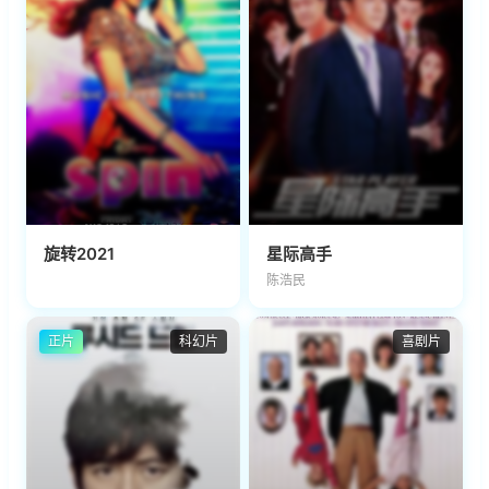
旋转2021
星际高手
陈浩民
正片
科幻片
喜剧片