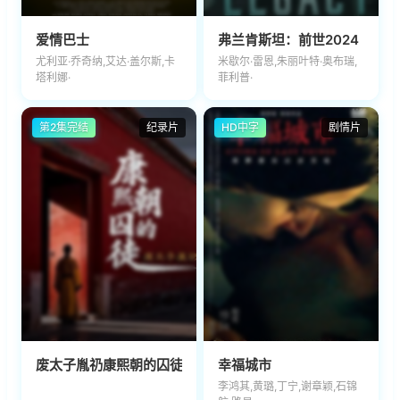
爱情巴士
弗兰肯斯坦：前世2024
尤利亚·乔奇纳,艾达·盖尔斯,卡
米歇尔·雷恩,朱丽叶特·奥布瑞,
塔利娜·
菲利普·
第2集完结
纪录片
HD中字
剧情片
废太子胤礽康熙朝的囚徒
幸福城市
李鸿其,黄璐,丁宁,谢章颖,石锦