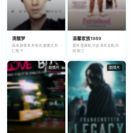
清醒梦
温馨家族1989
高洙,薛景求,朴有天,姜惠贞,朴
基努·里维斯,华金·菲尼克斯,玛
仁焕,千
丽·斯汀
剧情片
剧情片