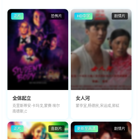
正片
恐怖片
HD中字
剧情片
全体起立
女人河
克里斯蒂安·卡玛戈,蒙赛·埃尔
蒙亭宜,杨德民,宋运成,郭虹
南德斯,C
正片
喜剧片
更新至高清
剧情片