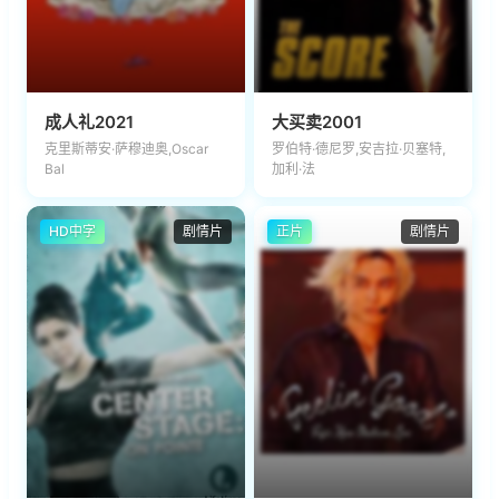
成人礼2021
大买卖2001
克里斯蒂安·萨穆迪奥,Oscar
罗伯特·德尼罗,安吉拉·贝塞特,
Bal
加利·法
HD中字
剧情片
正片
剧情片