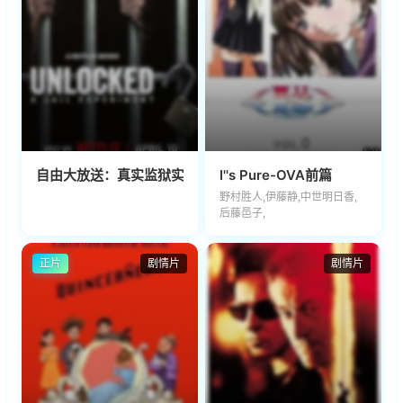
自由大放送：真实监狱实验
I''s Pure-OVA前篇
野村胜人,伊藤静,中世明日香,
后藤邑子,
正片
剧情片
剧情片