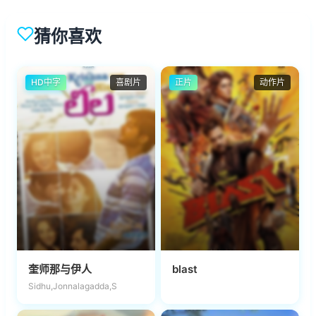
猜你喜欢
HD中字
喜剧片
正片
动作片
奎师那与伊人
blast
Sidhu,Jonnalagadda,S