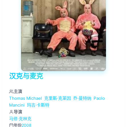
汉克与麦克
主演
Thomas Michael
克里斯·克莱因
乔·曼特纳
Paolo
Mancini
玛吉·卡斯特
导演
马修·克林克
年份
2008