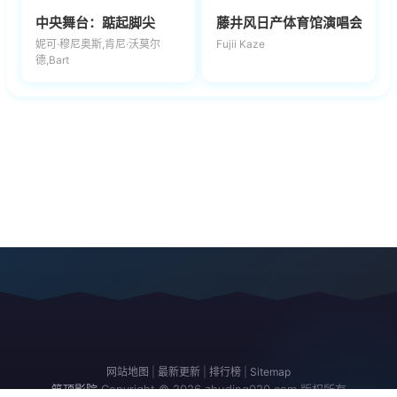
中央舞台：踮起脚尖
藤井风日产体育馆演唱会 ''Feelin'
妮可·穆尼奥斯,肯尼·沃莫尔
Fujii Kaze
德,Bart
网站地图
|
最新更新
|
排行榜
|
Sitemap
筑顶影院
Copyright © 2026
zhuding020.com
版权所有