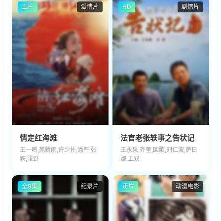
正片
爱情片
HD
剧情片
情定红海滩
法官老张轶事之告状记
王一鸣,苑新雨,许少扑,潘严,张
王永泉,齐奎,国歌,刘仁波,萨日
轶,张野
娜,王双
全8集
纪录片
正片
动漫电影