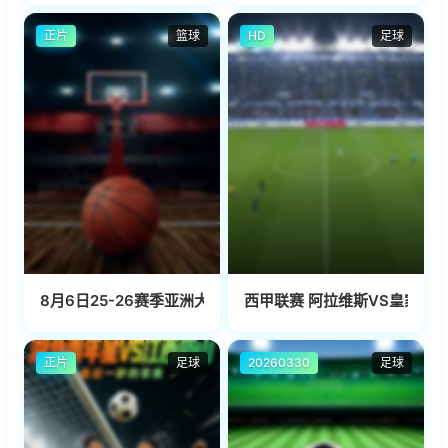
正片
篮球
HD
足球
8月6日25-26赛季亚洲大学生篮球联赛 早稻田大学VS高丽大
西甲联赛 阿拉维斯VS皇家社会 2
正片
足球
20260330
足球