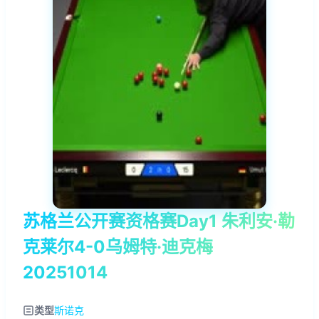
苏格兰公开赛资格赛Day1 朱利安·勒
克莱尔4-0乌姆特·迪克梅
20251014
类型
斯诺克