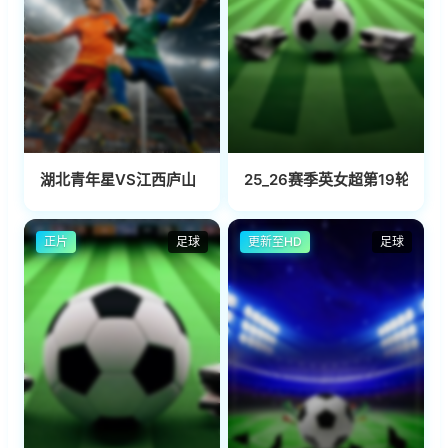
湖北青年星VS江西庐山
25_26赛季英女超第19轮 曼
正片
足球
更新至HD
足球