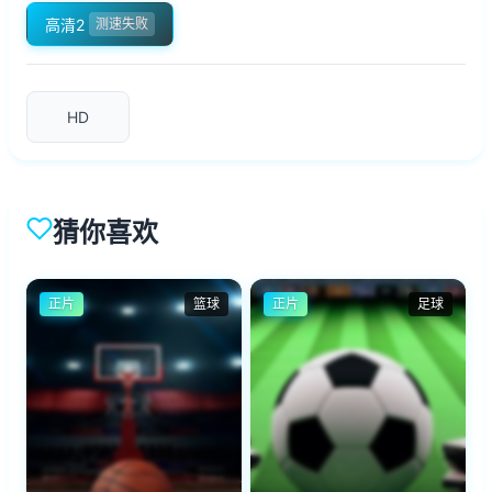
高清2
测速失败
HD
猜你喜欢
正片
篮球
正片
足球