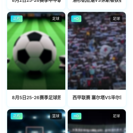
8月2日25-26赛季中甲联赛 深圳青年人VS无锡吴钩
洛杉矶狂潮VS休斯顿铁钻
正片
足球
HD
足球
8月5日25-26赛季足球热身 切尔西VS尤文图斯
西甲联赛 塞尔塔VS毕尔巴鄂竞技 
正片
篮球
HD
足球