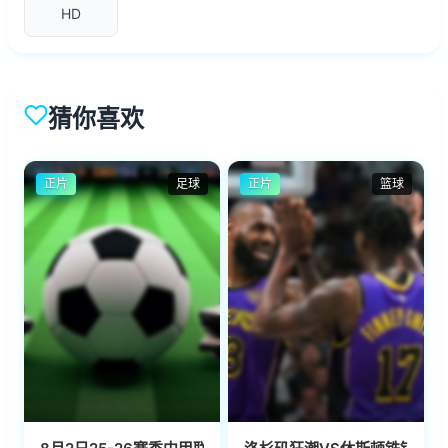
HD
猜你喜欢
正片
足球
正片
篮球