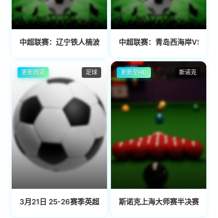
中超联赛：辽宁铁人楠波湾VS上海申花20260802
中超联赛：青岛西海岸VS青岛海
更新国语
足球
更新至HD
斯诺克
3月21日 25-26赛季英超第31轮 伯恩茅斯VS曼联
斯诺克上海大师赛半决赛第二阶