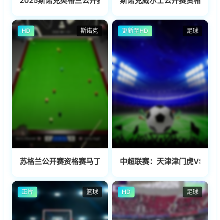
2025斯诺克英格兰公开赛马克·艾伦6-5杰克·琼斯(朱蒙)20250
斯诺克威尔士公开赛资格赛刘宏宇
HD
斯诺克
更新至HD
足球
苏格兰公开赛资格赛马丁·奥唐奈2-4阿什利·赫吉尔20251015
中超联赛：天津津门虎VS云南玉昆
正片
篮球
HD
足球