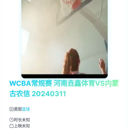
WCBA常规赛 河南垚鑫体育VS内蒙
古农信 20240311
类型
篮球
时长
未知
上映
未知