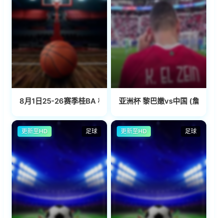
8月1日25-26赛季桂BA 梧州市VS桂林市
亚洲杯 黎巴嫩vs中国 (詹俊、孙
更新至HD
足球
更新至HD
足球