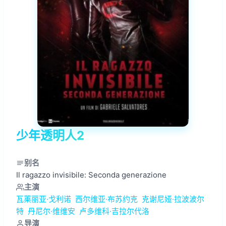
少年透明人2
别名
Il ragazzo invisibile: Seconda generazione
主演
瓦莱丽亚·戈利诺
西尔维亚·布苏约克
克谢尼娅·拉波波尔
特
丹尼尔·维维安
卢多维科·吉拉尔代洛
导演