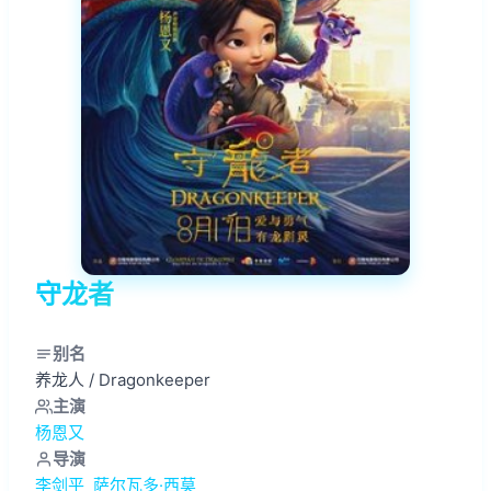
守龙者
别名
养龙人 / Dragonkeeper
主演
杨恩又
导演
李剑平
萨尔瓦多·西莫