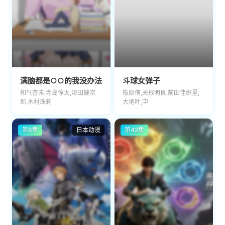
满脑都是○○的我没办法谈恋爱
斗球女弹子
和气杏未,寺岛惇太,津田健次
筱原侑,关根明良,前田佳织里,
郎,木村珠莉
大地叶,中
第6集
日本动漫
第42集