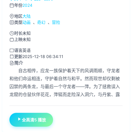
年份
2024
地区
大陆
类型
动画
、
奇幻
、
冒险
时长
未知
上映
未知
语言
英语
更新
2025-12-18 06:34:11
简介
自古相传，应龙一族保护着天下的风调雨顺，守龙者
和他们命运相连，守护着自然与和平。然而现世却仅剩被
囚禁的两条龙，与最后一个守龙者——萍。为了拯救误入
龙窟的仓鼠伙伴花花，萍铤而走险深入洞穴，与丹紫、露
全高清5 播放