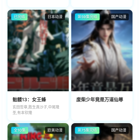
已完结
日本动漫
第59集完结
国产动漫
骷髅13：女王蜂
废柴少年竟是万道仙尊
玄田哲章,胜生真沙子,中尾隆
圣,有本钦隆
全10集
欧美动漫
第75集完结
国产动漫