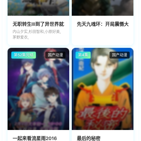
无职转生Ⅲ到了异世界就拿出真本事無職転生Ⅲ
先天九魂环：开局震慑大荒魂
内山夕实,杉田智和,小原好美,
茅野爱衣,
第52集完结
国产动漫
第4集
国产动漫
一起来看流星雨2016
最后的秘密