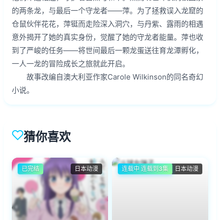
的两条龙，与最后一个守龙者——萍。为了拯救误入龙窟的
仓鼠伙伴花花，萍铤而走险深入洞穴，与丹紫、露雨的相遇
意外揭开了她的真实身份，觉醒了她的守龙者能量。萍也收
到了严峻的任务——将世间最后一颗龙蛋送往育龙潭孵化，
一人一龙的冒险成长之旅就此开启。
故事改编自澳大利亚作家Carole Wilkinson的同名奇幻
小说。
猜你喜欢
已完结
日本动漫
连载中 连载到3集
日本动漫