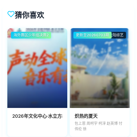
猜你喜欢
海外赛区少年组决赛2
更新至20260703期
大陆综艺
2026年文化中心·水立方杯中文歌曲大赛
炽热的夏天
包上恩 周柯宇 柯淳 赵英博 付
伟伦 徐