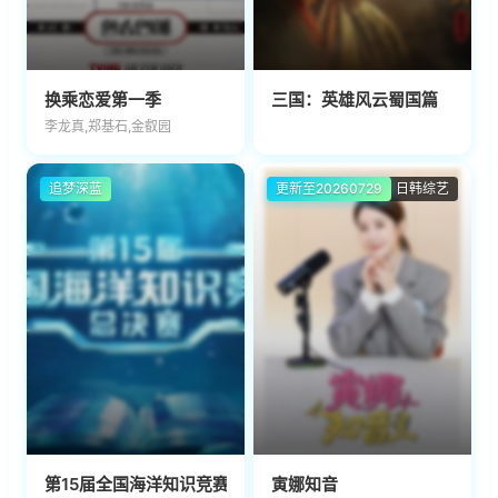
换乘恋爱第一季
三国：英雄风云蜀国篇
李龙真,郑基石,金叡园
追梦深蓝
更新至20260729
日韩综艺
第15届全国海洋知识竞赛总决赛
寅娜知音