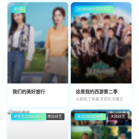
第1期
20260801游戏速看
我们的美好旅行
这是我的西游第二季
马嘉祺,丁程鑫,宋亚轩,刘耀文
更新至20260802
港台综艺
第20260629期
大陆综艺