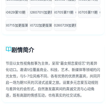
20260629第10期（下）
20260701(加更版)
20260705第11期（上）
20260705第11期（下
20260715加更版第11期
20260722加更版第12期
20260729加更版
剧情简介
节目以女性视角叙事为主体，呈现“最女频恋爱综艺”的差异
化切口。邀请5位覆盖商业、科技、艺术、新媒体等领域的闪
光女性，与5-7位风格不同、各有优势的优质男嘉宾，共同开
启一场为期10天的沉浸式追爱之旅。设置多元恋爱互动规则
与差异化约会形式，自然激发嘉宾间的真诚交流与心动角
逐，既有高甜的情感互动，也有真实的社交试炼。