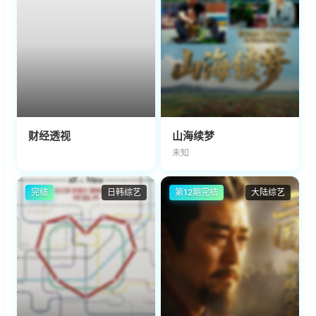
财经透视
山海续梦
未知
完结
日韩综艺
第12期完结
大陆综艺