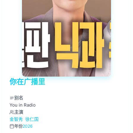
你在广播里
别名
You in Radio
主演
金智秀
徐仁国
年份
2026