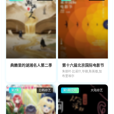
典籍里的湖湘名人第二季
第十六届北京国际电影节颁奖
朱丽叶·比诺什,毕赣,陈英雄,加
布里埃尔
第7集
日韩综艺
第1期完结
大陆综艺