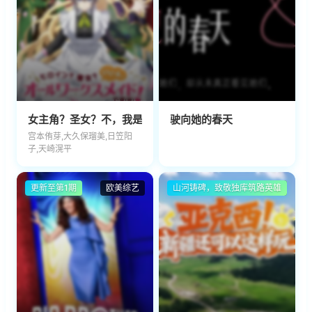
女主角？圣女？不，我是杂役女仆(自豪)！
驶向她的春天
宫本侑芽,大久保瑠美,日笠阳
子,天崎滉平
更新至第1期
欧美综艺
山河铸碑，致敬独库筑路英雄
大陆综艺