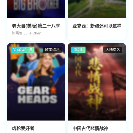
老大哥(美版)第二十八季
亚克西！新疆还可以这样玩！
陈晓怡 Julie Chen
第40集完结
欧美综艺
第4集
大陆综艺
齿轮爱好者
中国古代悲情战神