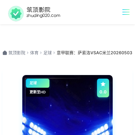
筑顶影院
体育
足球
意甲联赛：萨索洛VSAC米兰20260503
足球
0.0
更新至HD