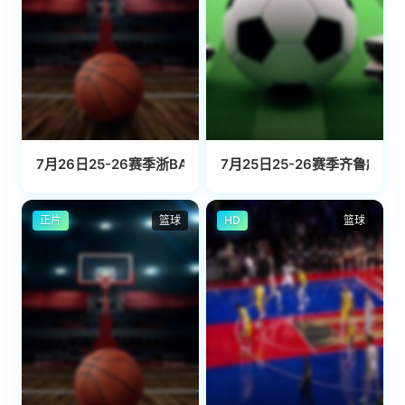
7月26日25-26赛季浙BA 南浔70VS99长兴
7月25日25-26赛季齐鲁超
正片
篮球
HD
篮球