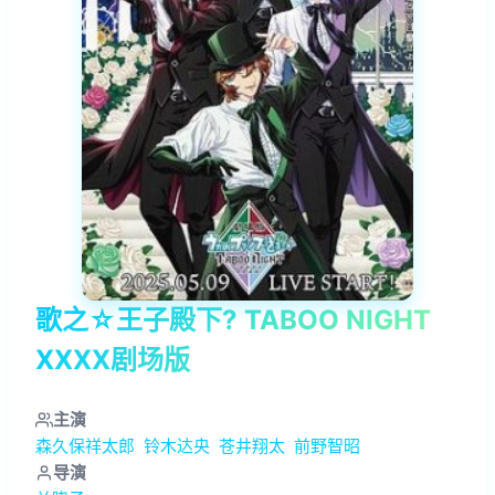
歌之☆王子殿下? TABOO NIGHT
XXXX剧场版
主演
森久保祥太郎
铃木达央
苍井翔太
前野智昭
导演