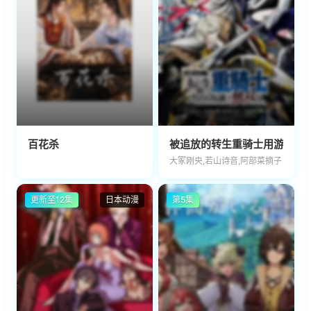
百花杀
被追放的转生重骑士用游戏知
大冢刚央,若山诗音,阿部菜摘子
更新至12集
日本动漫
第5集