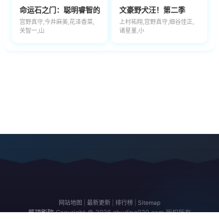
命运石之门：聪明睿智的认知计算
文豪野犬汪！第二季
宫野真守,今井麻美,花泽香菜,
上村祐翔,宫野真守,细谷佳正,
关智一,山
诸星堇,小
网站地图
|
最新更新
|
排行榜
|
Sitemap
筑顶影院
Copyright © 2026
zhuding020.com
版权所有