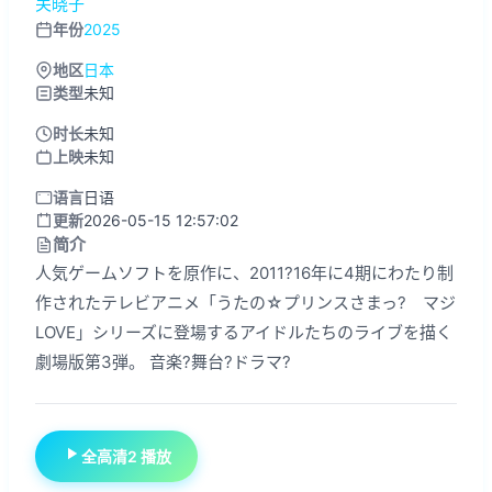
关晓子
年份
2025
地区
日本
类型
未知
时长
未知
上映
未知
语言
日语
更新
2026-05-15 12:57:02
简介
人気ゲームソフトを原作に、2011?16年に4期にわたり制
作されたテレビアニメ「うたの☆プリンスさまっ? マジ
LOVE」シリーズに登場するアイドルたちのライブを描く
劇場版第3弾。 音楽?舞台?ドラマ?
全高清2 播放