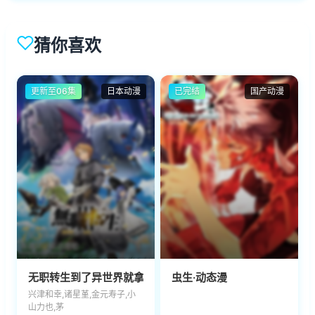
猜你喜欢
更新至06集
日本动漫
已完结
国产动漫
无职转生到了异世界就拿出真本事第三季
虫生·动态漫
兴津和幸,诸星堇,金元寿子,小
山力也,茅