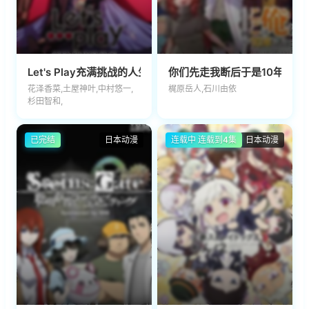
Let's Play充满挑战的人生
你们先走我断后于是10年后我
花泽香菜,土屋神叶,中村悠一,
梶原岳人,石川由依
杉田智和,
已完结
日本动漫
连载中 连载到4集
日本动漫