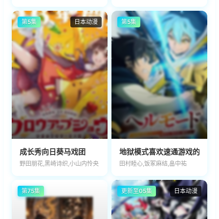
第5集
日本动漫
第5集
成长秀向日葵马戏团
地狱模式喜欢速通游戏的玩家
野田朋花,黑崎诗织,小山内怜央
田村睦心,饭冢麻结,畠中祐
第75集
更新至05集
日本动漫