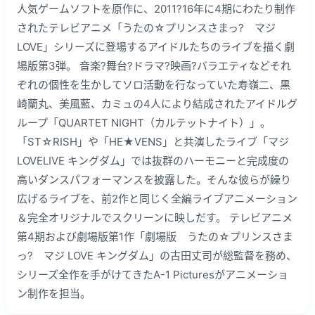
人気ゲームソフトを原作に、2011?16年に4期にわたり制作
されたテレビアニメ「うたの☆プリンスさまっ? マジ
LOVE」シリーズに登場するアイドルたちのライブを描く劇
場版第3弾。 音楽?舞台?ドラマ?映画?バラエティなどそれ
ぞれの個性を生かしてソロ活動を行なっていた寿嶺二、黒
崎蘭丸、美風藍、カミュの4人により結成されたアイドルグ
ループ「QUARTET NIGHT（カルテットナイト）」。
「ST☆RISH」や「HE★VENS」と共演したライブ「マジ
LOVELIVE キングダム」では抜群のハーモニーと完成度の
高いダンスパフォーマンスを披露した。そんな彼らが繰り
広げるライブを、前2作と同じく全編ライブアニメーション
＆完全オリジナルでスクリーンに映しだす。 テレビアニメ
第4期および劇場版第1作「劇場版 うたの☆プリンスさま
っ? マジ LOVE キングダム」の古田丈司が総監督を務め、
シリーズ全作を手がけてきたA-1 Picturesがアニメーショ
ン制作を担当。