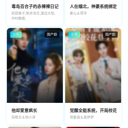
毒岛百合子的赤裸裸日记
人在缅北，神豪系统绑定美女
前田敦子,新井浩文,渡边大知,
姜山＆郑洋
中村静香,
全集
国产剧
全集
国产剧
他却爱意疯长
觉醒全能系统，开局校花登上
张皓文＆徐小浠
项泰诚＆高伊伊