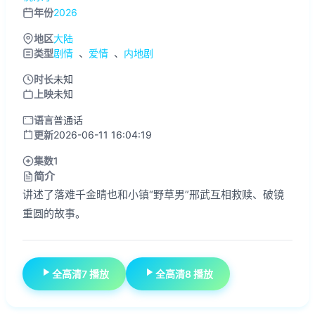
年份
2026
地区
大陆
类型
剧情
、
爱情
、
内地剧
时长
未知
上映
未知
语言
普通话
更新
2026-06-11 16:04:19
集数
1
简介
讲述了落难千金晴也和小镇“野草男”邢武互相救赎、破镜
重圆的故事。
全高清7 播放
全高清8 播放