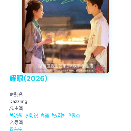
耀眼(2026)
别名
Dazzling
主演
关晓彤
李昀锐
高露
鲍起静
毛俊杰
导演
祝东宁