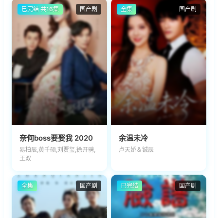
已完结 共16集
国产剧
全集
国产剧
奈何boss要娶我 2020
余温未冷
易柏辰,黄千硕,刘贾玺,徐开骋,
卢天娇＆铖辰
王双
全集
国产剧
已完结
国产剧