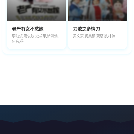
老严有女不愁嫁
刀歌之多情刀
李幼斌,隋俊波,史兰芽,徐洪浩,
黄文豪,何美钿,龚慈恩,林伟
何音,杨