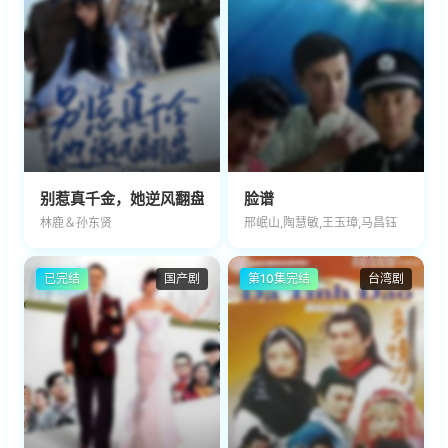
别惹真千金，她逆风翻盘
脸谱
林鹿＆孙东贤
邢岷山,陶慧敏,王玉璋,马昌钰
已完结
国产剧
第10集完结
台湾剧