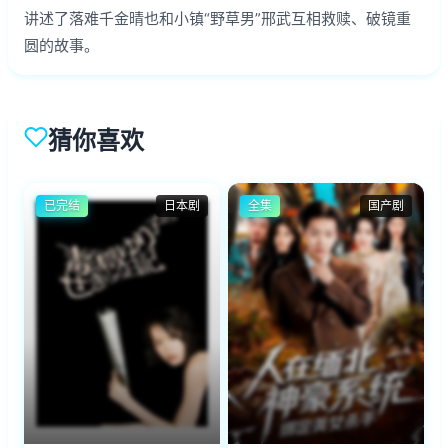
讲述了落难千金晴也和小镇“野草男”邢武互相救赎、破镜重
圆的故事。
猜你喜欢
已完结
日本剧
全集
国产剧