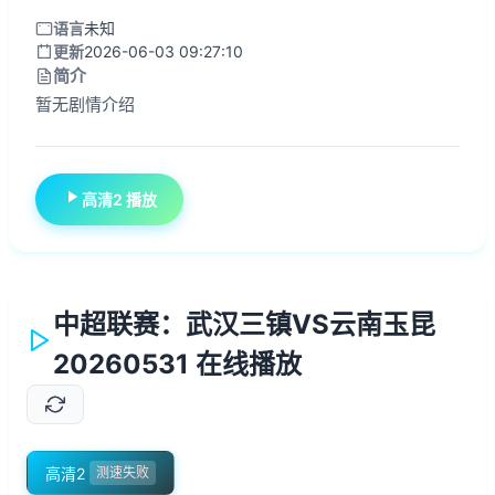
语言
未知
更新
2026-06-03 09:27:10
简介
暂无剧情介绍
高清2 播放
中超联赛：武汉三镇VS云南玉昆
20260531 在线播放
高清2
测速失败