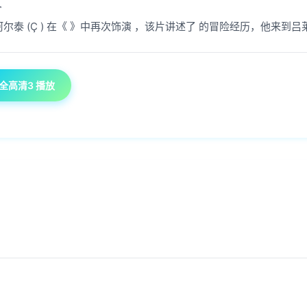
介
阿尔泰 (Ç ) 在《 》中再次饰演 ，该片讲述了 的冒险经历，他来到吕莱布
全高清3 播放