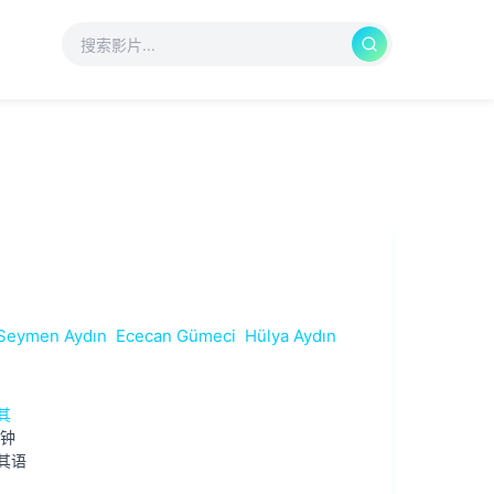
Seymen Aydın
Ececan Gümeci
Hülya Aydın
其
分钟
其语