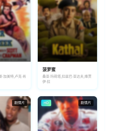
菠萝蜜
斯·加美特,卢克·肖
桑亚·玛荷塔,拉兹巴·亚达夫,维贾
伊·拉
剧情片
HD
剧情片