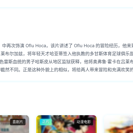
rakya》中再次饰演 Oflu Hoca，该片讲述了 Oflu Hoca 的冒险经历，他来到
吕莱布尔加兹，将年轻天才哈亚蒂签入他执教的多甘斯体育足球俱乐
色雷斯血统的男子哈斯皮从地区监狱获释，他将奥弗鲁·霍卡在吕莱
却截然不同。正是这种外貌上的相似，将给两人带来冒险和充满欢笑
喜剧片
正片
动漫电影