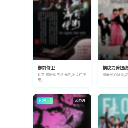
御前侍卫
横纹刀劈扭
延杰,郑佩佩,午马,元彪,谢孟伟,刘
周華健,袁詠儀,
惠,
HD中字
恐怖片