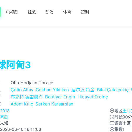
电视剧
综艺
动漫
体育
短剧
球阿訇3
名
Oflu Hodja in Thrace
Çetin Altay
Gokhan Yikilkan
居尔汉·特金
Bilal Çatalçekiç
演
布克特·德雷奥卢
Bahtiyar Engin
Hidayet Erdinç
演
Adem Kılıç
Serkan Karaarslan
2018
地区
土耳
喜剧
时长
90
未知
语言
土耳
2026-06-10 16:11:03
集数
1