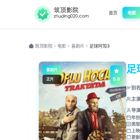
首页
电影
筑顶影院
电影
喜剧片
足球阿訇3
足
喜剧片
5.0
正片
别
主
导
年份
类型
上映
更新