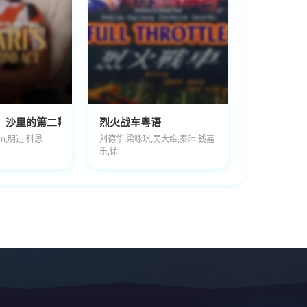
：沙里的第二幕
烈火战车粤语
gan,明迪·科恩
刘德华,梁咏琪,吴大维,秦沛,钱嘉
乐,徐