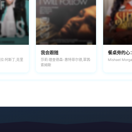
我会跟随
餐桌旁的心
盖拉·阿斯丁,克里
莎莉·理查德森-惠特菲尔德,翠茜·
Mishael Mor
索姆斯