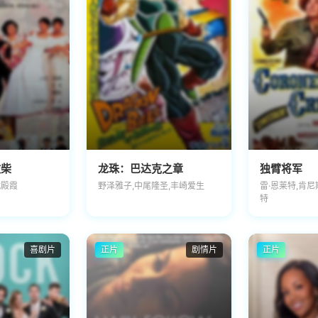
纹柴
龙珠：巴达克之章
独臂将军
沈殿霞
野泽雅子,中尾隆圣,丰崎爱生
雷·恩莱特,肯尼
特
喜剧片
正片
剧情片
正片