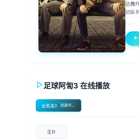
简
切廷·
足球阿訇3 在线播放
全高清3
测速失败
正片