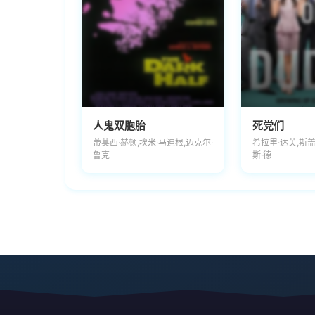
人鬼双胞胎
死党们
蒂莫西·赫顿,埃米·马迪根,迈克尔·
希拉里·达芙,斯
鲁克
斯·德