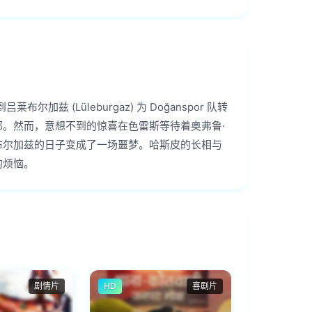
吕莱布尔加兹 (Lüleburgaz) 为 Doğanspor 队转
部。然而，意想不到的惊喜在色雷斯等待着奥弗鲁·
布尔加兹的日子变成了一场噩梦。哈斯皮的长相与
的烦恼。
剧情片
HD
喜剧片