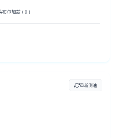
尔加兹 ( ü )
重新测速