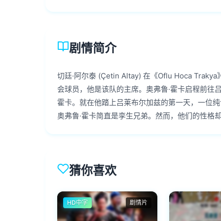
剧情简介
切廷·阿尔泰 (Çetin Altay) 在《Oflu Hoca T
会球员，他是该队的主席。
奥弗鲁·霍卡启程前往
霍卡。就在他踏上吕莱布尔加兹的第一天，一位纯
奥弗鲁·霍卡简直是孪生兄弟。然而，他们的性格
猜你喜欢
HD中字
剧情片