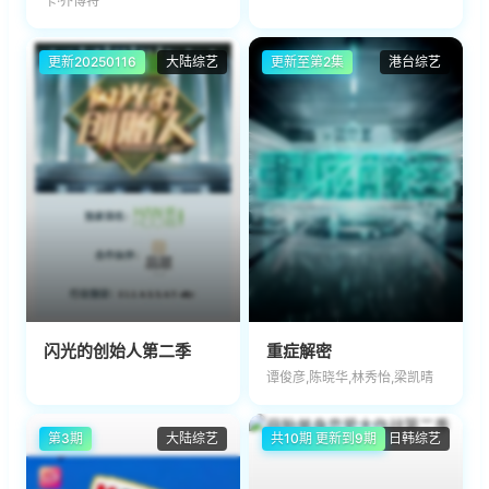
卡·乔博特
更新20250116
大陆综艺
更新至第2集
港台综艺
闪光的创始人第二季
重症解密
谭俊彦,陈晓华,林秀怡,梁凯晴
第3期
大陆综艺
共10期 更新到9期
日韩综艺