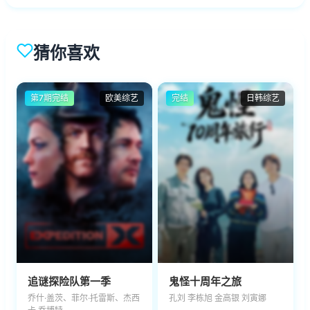
猜你喜欢
第7期完结
欧美综艺
完结
日韩综艺
追谜探险队第一季
鬼怪十周年之旅
乔什·盖茨、菲尔·托雷斯、杰西
孔刘 李栋旭 金高银 刘寅娜