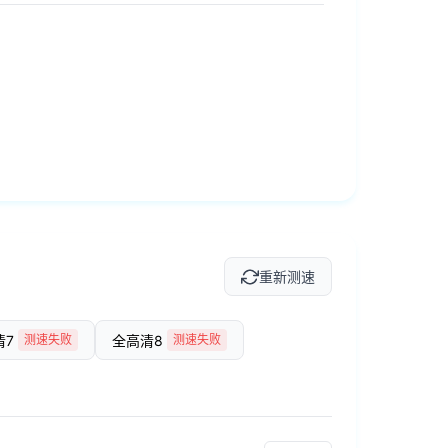
重新测速
清7
全高清8
测速失败
测速失败