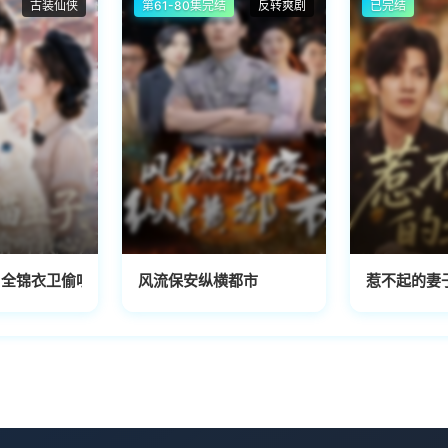
古装仙侠
第61-80集完结
反转爽剧
已完结
，全锦衣卫偷听我心声
风流保安纵横都市
惹不起的妻