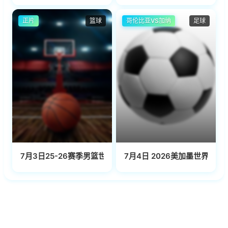
正片
篮球
哥伦比亚VS加纳
足球
7月3日25-26赛季男篮世预赛非洲赛区 佛得角VS喀麦隆
7月4日 2026美加墨世界杯