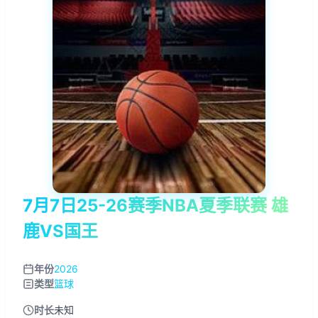
7月7日25-26赛季NBA夏季联赛 雄
鹿VS国王
年份
2026
类型
篮球
时长
未知