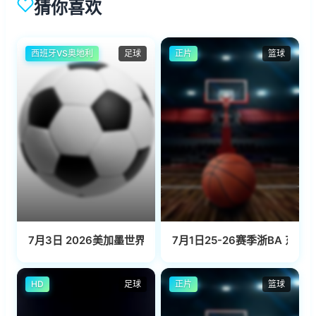
猜你喜欢
西班牙VS奥地利
足球
正片
篮球
7月3日 2026美加墨世界杯十六分之一决赛 西班牙VS奥地利
7月1日25-26赛季浙BA 东阳8
HD
足球
正片
篮球