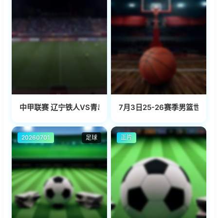
中甲联赛 辽宁铁人VS青岛红狮 20240601
7月3日25-26赛季男篮世预
20260701
足球
正片