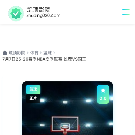
筑顶影院
体育
篮球
7月7日25-26赛季NBA夏季联赛 雄鹿VS国王
篮球
0.0
正片