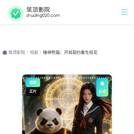
筑顶影院
短剧
睡神熊猫：开局契约重生校花
短剧
0.0
正片