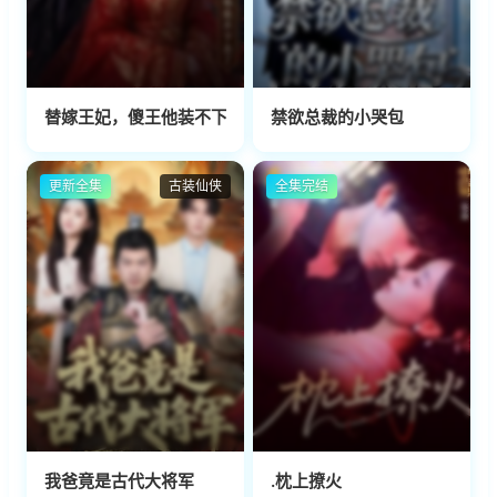
替嫁王妃，傻王他装不下去了
禁欲总裁的小哭包
更新全集
古装仙侠
全集完结
我爸竟是古代大将军
.枕上撩火