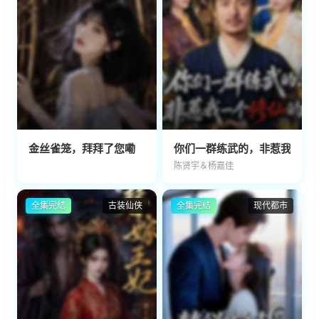
金丝雀笼，拜拜了您嘞
你们一群练武的，非惹我一个
陈贤宇＆杨嘉佳
全集完结
古装仙侠
全集完结
现代都市