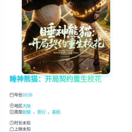
睡神熊猫：开局契约重生校花
年份
2026
地区
大陆
类型
剧情
、
奇幻
、
喜剧
时长
未知
上映
未知