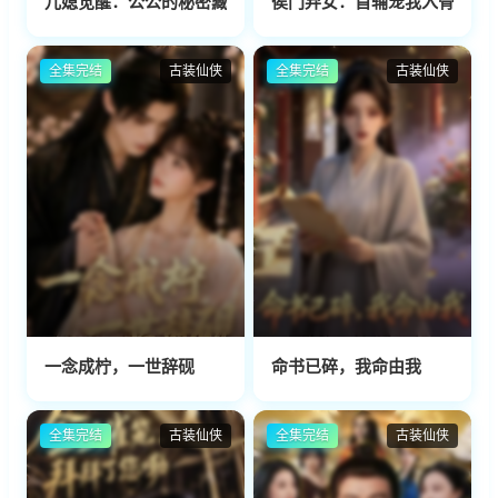
儿媳觉醒：公公的秘密藏不住
侯门弃女：首辅宠我入骨
全集完结
古装仙侠
全集完结
古装仙侠
一念成柠，一世辞砚
命书已碎，我命由我
全集完结
古装仙侠
全集完结
古装仙侠