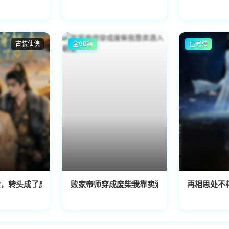
古装仙侠
全90集
已完结
女，转头成了庶民
败家帝师穿成废柴我靠卖酒入朝堂
再相思处不