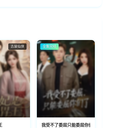
古装仙侠
全集完结
王
我受不了委屈只能委屈你们了