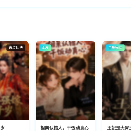
古装仙侠
正片
全集完结
千岁
相亲认错人，干饭动真心
王妃是大胃