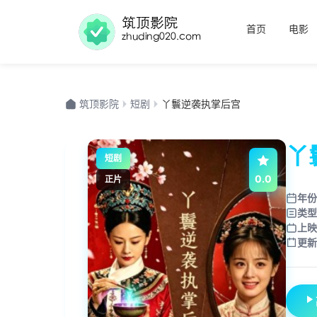
首页
电影
筑顶影院
短剧
丫鬟逆袭执掌后宫
丫
短剧
0.0
正片
年份
类型
上映
更新