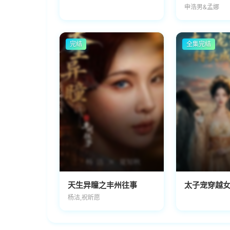
申浩男&孟娜
完结
全集完结
天生异瞳之丰州往事
太子宠穿越
杨洁,祝昕愿