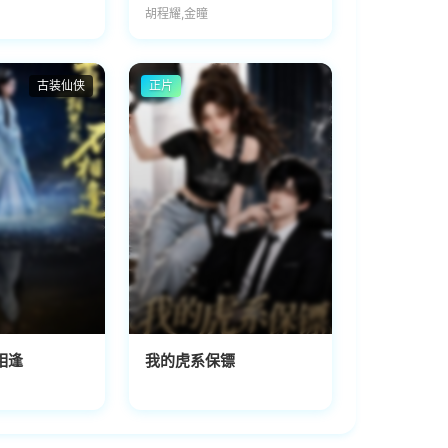
胡程耀,金瞳
古装仙侠
正片
相逢
我的虎系保镖