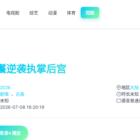
电视剧
综艺
动漫
体育
短剧
鬟逆袭执掌后宫
2026
地区
大陆
剧情
、
古装
时长
未知
未知
语言
普通
2026-07-08 16:20:19
高清4 播放