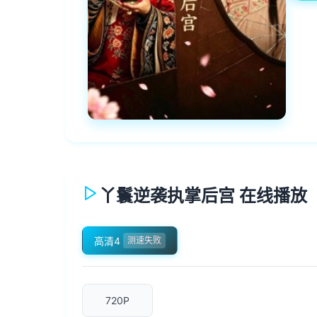
丫鬟逆袭执掌后宫 在线播放
高清4
测速失败
720P