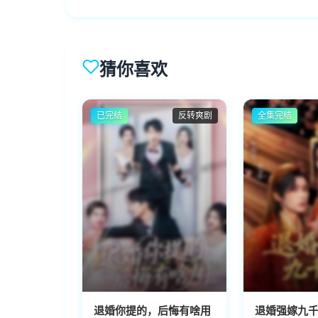
猜你喜欢
已完结
反转爽剧
全集完结
退婚你提的，后悔有啥用
退婚强嫁九