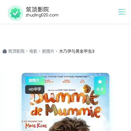
筑顶影院
电影
剧情片
木乃伊与黄金甲虫3
剧情片
0.0
HD中字