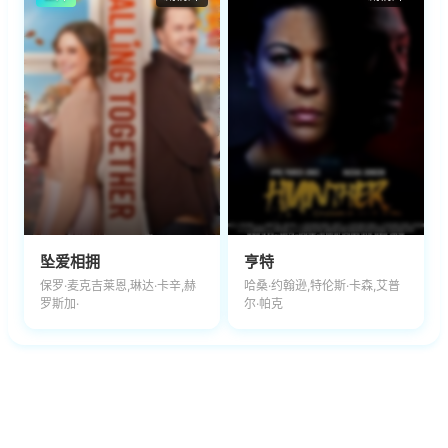
坠爱相拥
亨特
保罗·麦克吉莱恩,琳达·卡辛,赫
哈桑·约翰逊,特伦斯·卡森,艾普
罗斯加·
尔·帕克