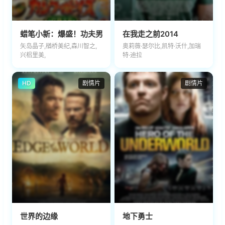
蜡笔小新：爆盛！功夫男孩～拉面大乱～
在我走之前2014
矢岛晶子,楢桥美纪,森川智之,
奥莉薇·瑟尔比,凯特·沃什,加瑞
兴梠里美,
特·迪拉
HD
剧情片
剧情片
世界的边缘
地下勇士