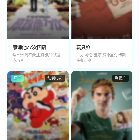
原谅他77次国语
玩具枪
蔡卓妍,周柏豪,卫诗雅,钟欣潼,
卢克·阿伦-盖尔,费德里克·卡斯
卢巧音,
特鲁西奥
正片
动漫电影
剧情片