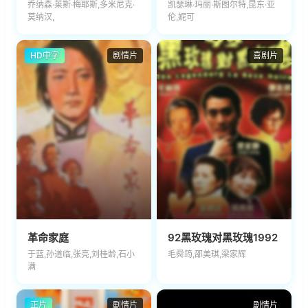
乔纳森·莱斯·梅耶斯,多米尼克·
凯瑟琳·玛丽·斯图尔特,昆东·亚
莫纳汉,
伦,妮可
HD中字
剧情片
喜剧片
革命家庭
92黑玫瑰对黑玫瑰1992
于蓝,孙道临,张亮,刘桂龄,石小
毛舜筠,邵美琪,梁家辉
满
正片
剧情片
剧情片