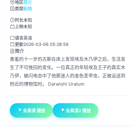
地区
荷兰
类型
剧情
时长
未知
上映
未知
语言
英语
更新
2026-03-06 05:28:56
简介
害羞的十一岁的古斯在床上发现埃及木乃伊之后，生活发
生了不可挽回的变化。一位真正的年轻埃及王子的真实木
乃伊，被闪电击中了他那迷人的金色圣甲虫，正被运送到
附近的博物馆时。 Darwishi Uratum
全高清 播放
全高清2 播放