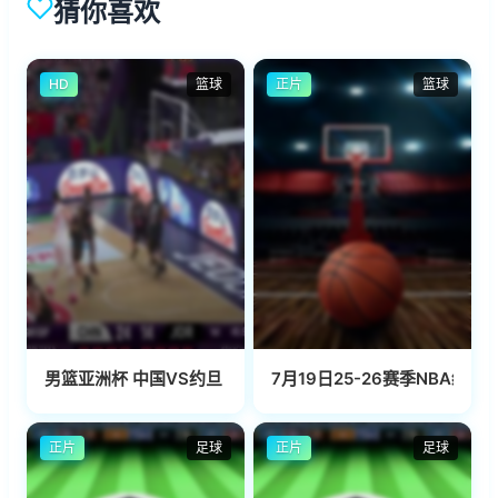
猜你喜欢
HD
篮球
正片
篮球
男篮亚洲杯 中国VS约旦 20250809
7月19日25-26赛季NBA经
正片
足球
正片
足球