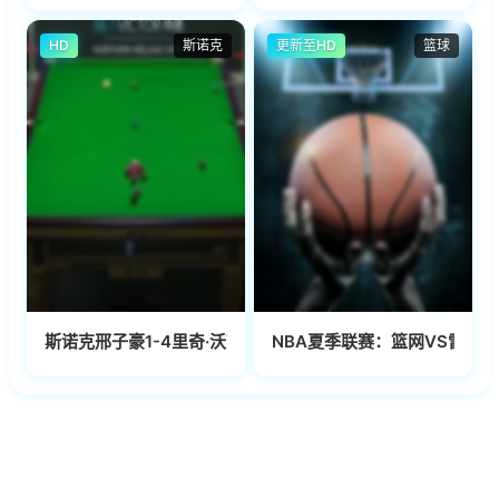
HD
斯诺克
更新至HD
篮球
斯诺克邢子豪1-4里奇·沃顿20231026(李照)
NBA夏季联赛：篮网VS雷霆202