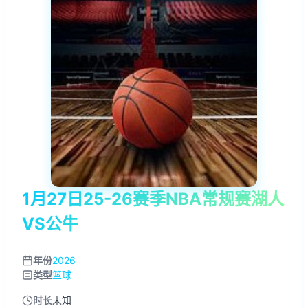
1月27日25-26赛季NBA常规赛湖人
VS公牛
年份
2026
类型
篮球
时长
未知