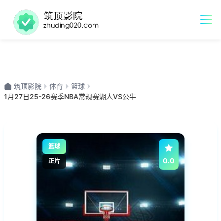
筑顶影院
体育
篮球
1月27日25-26赛季NBA常规赛湖人VS公牛
篮球
0.0
正片