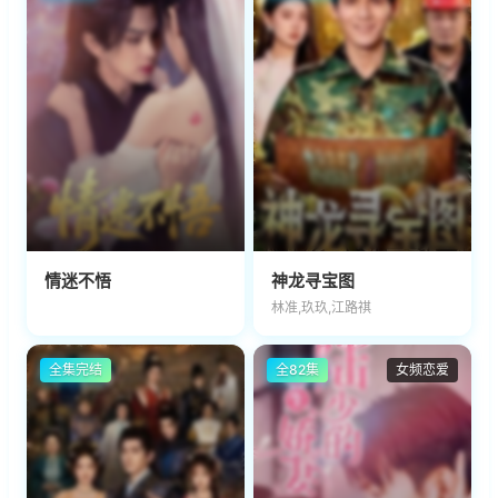
情迷不悟
神龙寻宝图
林准,玖玖,江路祺
全集完结
全82集
女频恋爱