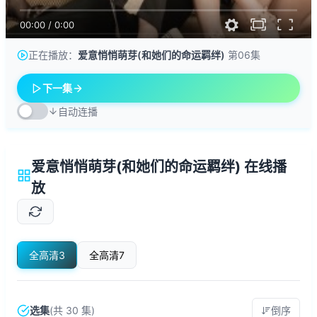
00:00
/
0:00
正在播放：
爱意悄悄萌芽(和她们的命运羁绊)
第06集
下一集
自动连播
爱意悄悄萌芽(和她们的命运羁绊) 在线播
放
全高清3
全高清7
选集
(共 30 集)
倒序