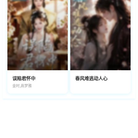
误陷君怀中
春风难逃动人心
金时,高梦雅