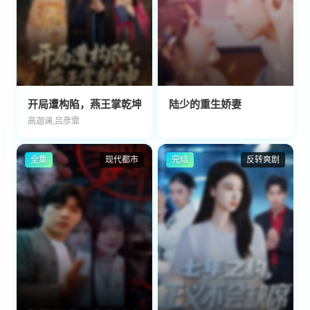
开局遭构陷，燕王掌乾坤
陆少的重生娇妻
高迦澜,吕彦霏
全集
现代都市
完结
反转爽剧