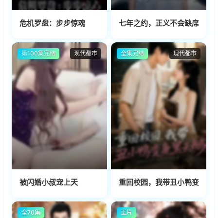
危机罗盘：步步惊魂
七年之约，正义不会缺席
第100集完结
现代都市
全集完结
现代都市
被闪婚小叔宠上天
重回校园，我带丑小鸭变身黑
全70集
正片