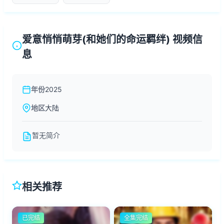
爱意悄悄萌芽(和她们的命运羁绊) 视频信
息
年份
2025
地区
大陆
暂无简介
相关推荐
已完结
全集完结