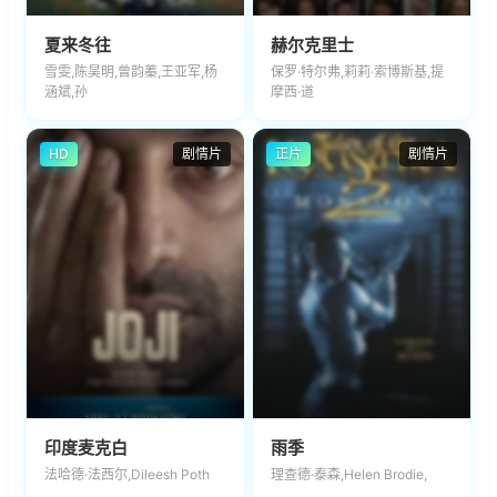
夏来冬往
赫尔克里士
雪雯,陈昊明,曾韵蓁,王亚军,杨
保罗·特尔弗,莉莉·索博斯基,提
涵斌,孙
摩西·道
HD
剧情片
正片
剧情片
印度麦克白
雨季
法哈德·法西尔,Dileesh Poth
理查德·泰森,Helen Brodie,