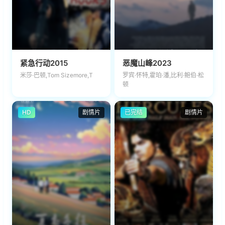
紧急行动2015
恶魔山峰2023
米莎·巴顿,Tom Sizemore,T
罗宾·怀特,霍珀·潘,比利·鲍伯·松
顿
HD
剧情片
已完结
剧情片