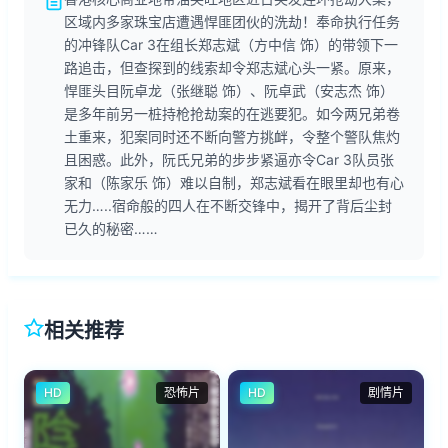
区域内多家珠宝店遭遇悍匪团伙的洗劫！奉命执行任务
的冲锋队Car 3在组长郑志斌（方中信 饰）的带领下一
路追击，但查探到的线索却令郑志斌心头一紧。原来，
悍匪头目阮卓龙（张继聪 饰）、阮卓武（安志杰 饰）
是多年前另一桩持枪抢劫案的在逃要犯。如今两兄弟卷
土重来，犯案同时还不断向警方挑衅，令整个警队焦灼
且困惑。此外，阮氏兄弟的步步紧逼亦令Car 3队员张
家和（陈家乐 饰）难以自制，郑志斌看在眼里却也有心
无力…..宿命般的四人在不断交锋中，揭开了背后尘封
已久的秘密……
相关推荐
HD
恐怖片
HD
剧情片