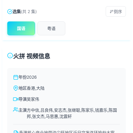
选集
(共 2 集)
倒序
国语
粤语
火拼 视频信息
年份
2026
地区
香港,大陆
导演
吴家伟
主演
方中信,吕良伟,安志杰,张继聪,陈家乐,钱嘉乐,陈国
邦,张文杰,马思惠,沈震轩
香港核心商业地带油尖旺地区近日突发连环抢劫大案，