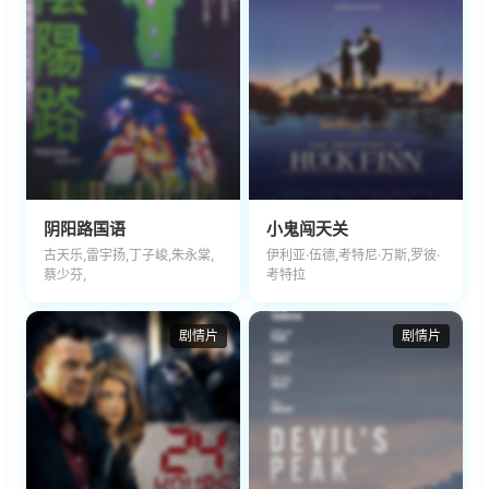
阴阳路国语
小鬼闯天关
古天乐,雷宇扬,丁子峻,朱永棠,
伊利亚·伍德,考特尼·万斯,罗彼·
蔡少芬,
考特拉
剧情片
剧情片