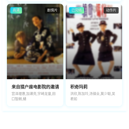
高清
剧情片
已完结
动作片
来自猎户座电影院的邀请
积奇玛莉
宫泽理惠,加濑亮,宇崎龙童,田
洪欣,陈加玲,汤镇业,莫少聪,吴
口智朗,樋
君如