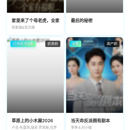
家里来了个母老虎，全家有福啦
最后的秘密
张紫璇&张文峰
已完结 共8集
欧美剧
全集
国产剧
草原上的小木屋2026
当天命反派拥有剧本
卢克·布雷西,瑞安·罗宾斯,克罗
李季＆刘小喵