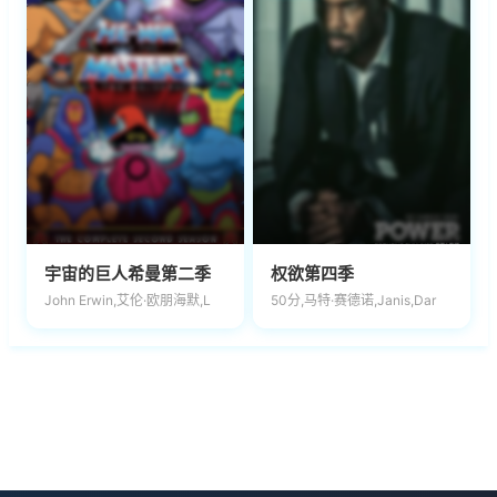
宇宙的巨人希曼第二季
权欲第四季
John Erwin,艾伦·欧朋海默,L
50分,马特·赛德诺,Janis,Dar