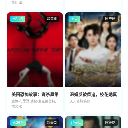
斯比·菲
已完结
欧美剧
全集
国产剧
美国恐怖故事：谋杀屋第一季
退婚反被倒追，校花她真急了
康妮·布里登,迪伦·麦克德莫特,
天天＆张笑颜
埃文·彼
第26集
欧美剧
已完结
欧美剧