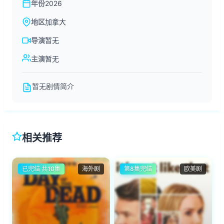
年份
2026
地区
加拿大
导演
暂无
主演
暂无
暂无剧情简介
相关推荐
已完结 共10集
海外剧
第8集完结
欧美剧