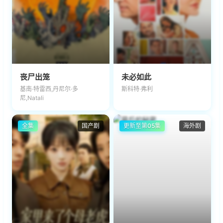
丧尸出笼
未必如此
基南·特雷西,丹尼尔·多
斯科特·弗利
尼,Natali
全集
国产剧
更新至第05集
海外剧