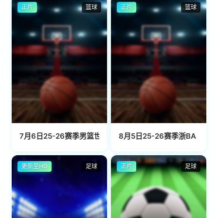
正片
篮球
正片
篮球
7月6日25-26赛季男篮世预赛美洲赛区 乌拉圭VS古巴
8月5日25-26赛季浙BA 三门5
更新至HD
足球
正片
足球