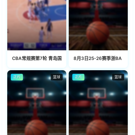
CBA常规赛第7轮 青岛国信水产VS宁波町渥 20231107(科源)
8月3日25-26赛季浙BA 江山6
正片
篮球
正片
篮球