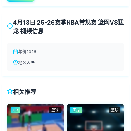
4月13日 25-26赛季NBA常规赛 篮网VS猛
龙 视频信息
年份
2026
地区
大陆
相关推荐
HD
篮球
正片
篮球