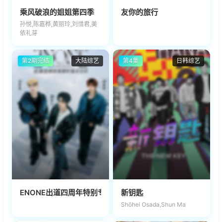
乘风破浪的姐姐第四季
友你的旅行
孙悦,陈嘉桦,黄丽玲,刘惜君,美
依礼芽
第2期完结
大陆综艺
第4集
日韩综艺
ENONE出道四周年特别专场全记录
新钥匙
Shōhei Osada,Shun Ma