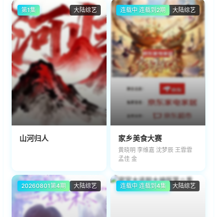
第1集
大陆综艺
连载中 连载到2期
大陆综艺
山河归人
家乡美食大赛
黄晓明 李维嘉 沈梦辰 王霏霏
孟佳 金
20260801第4期
大陆综艺
连载中 连载到4集
大陆综艺