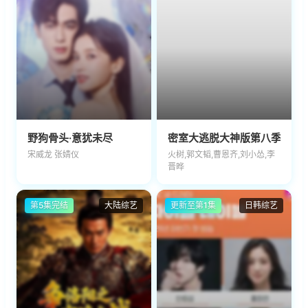
野狗骨头·意犹未尽
密室大逃脱大神版第八季
宋威龙 张婧仪
火树,郭文韬,曹恩齐,刘小怂,李
晋晔
第5集完结
大陆综艺
更新至第1集
日韩综艺