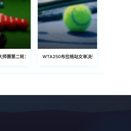
春VS呼和浩特
大师赛第二轮：尼尔·罗伯逊VS肖国栋
WTA250布拉格站女单决赛：斯尼古尔VS塔