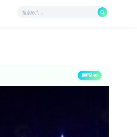
更新至HD