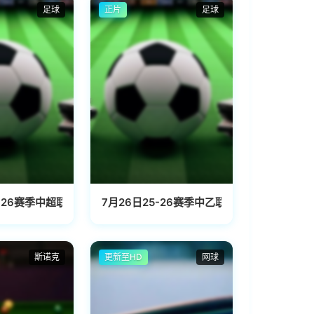
足球
正片
足球
5-26赛季中超联赛 成都蓉城VS北京国安
7月26日25-26赛季中乙联赛 湖北青年星VS
斯诺克
更新至HD
网球