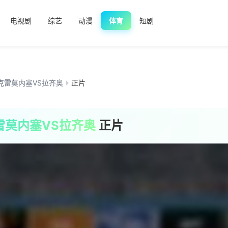
电视剧
综艺
动漫
体育
短剧
赛克雷莫内塞VS拉齐奥
正片
克雷莫内塞VS拉齐奥
正片