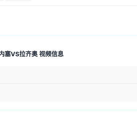
内塞VS拉齐奥 视频信息