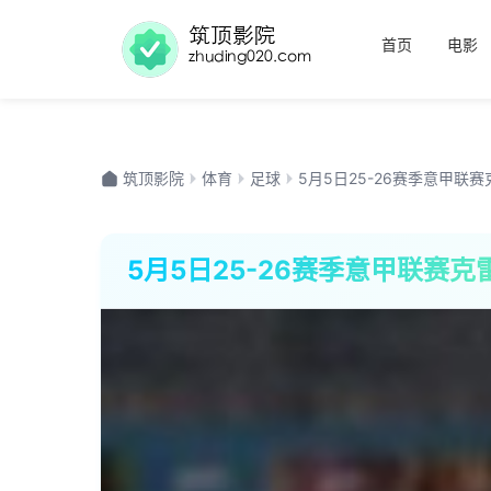
首页
电影
筑顶影院
体育
足球
5月5日25-26赛季意甲联
5月5日25-26赛季意甲联赛