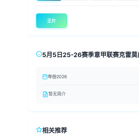
正片
5月5日25-26赛季意甲联赛克雷莫
年份
2026
暂无简介
相关推荐