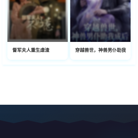
督军夫人重生虐渣
穿越兽世，神兽男仆助我成后