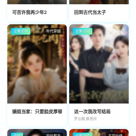
可否许我再少年2
回到古代当太子
全集完结
年代穿越
全集完结
嫡姐当家：只要脸皮厚顿顿都吃肉第三季
这一次我改写结局
罗云朝,蔡恩欣
完结
现代都市
全集完结
古装仙侠