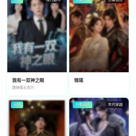
我有一双神之眼
锦瑶
魏琳儒＆贡兴
完结
全集完结
年代穿越