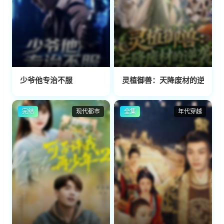
少爷他专治不服
灵植御兽：天降废材的逆袭
完结
现代都市
全集
年代穿越