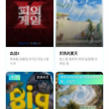
血战X
炽热的夏天
李尚敏,洪榛浩,박지민,곽범,서출
包上恩 周柯宇 柯淳 赵英博 付
구,하
伟伦 徐
第2期
欧美综艺
更新20260804忙里偷闲录第7
大陆综艺
期：王安宇