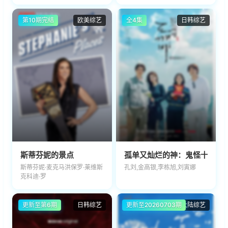
第10期完结
欧美综艺
全4集
日韩综艺
斯蒂芬妮的景点
孤单又灿烂的神：鬼怪十周年
斯蒂芬妮·麦克马洪保罗·莱维斯
孔刘,金高银,李栋旭,刘寅娜
克科迪·罗
更新至第6期
日韩综艺
更新至20260703期
大陆综艺