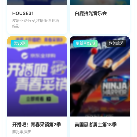
HOUSE31
白鹿拾光音乐会
皮塔亚·萨丘安,坎塔蓬·晋达塔
维彭
第30期
更新至02期
欧美综艺
开播吧！青春采销第2季
美国忍者勇士第18季
薛兆丰,梁田