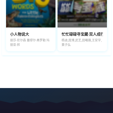
小人物说大
忙忙碌碌寻宝藏·双人成行季
丽莎·尼尔森 塞缪尔·弗罗勒 玛
杨迪,庞博,武艺,田曦薇,王安宇,
丽亚·邦
黄子弘