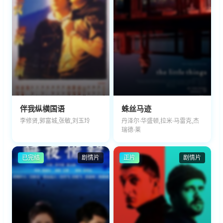
伴我纵横国语
蛛丝马迹
李修贤,郭富城,张敏,刘玉玲
丹泽尔·华盛顿,拉米·马雷克,杰
瑞德·莱
已完结
剧情片
正片
剧情片