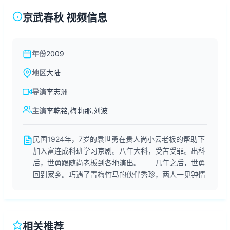
京武春秋 视频信息
年份
2009
地区
大陆
导演
李志洲
主演
李乾铭,梅莉那,刘波
民国1924年，7岁的袁世勇在贵人尚小云老板的帮助下
加入富连成科班学习京剧。八年大科，受苦受罪。出科
后，世勇跟随尚老板到各地演出。 几年之后，世勇
回到家乡。巧遇了青梅竹马的伙伴秀珍，两人一见钟情
相关推荐