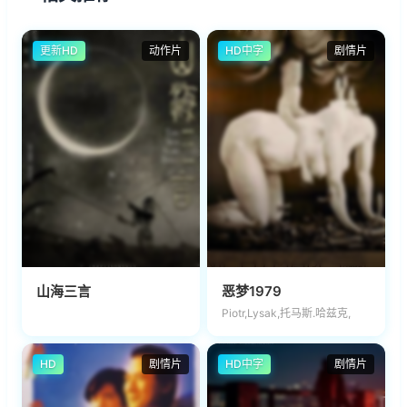
更新HD
动作片
HD中字
剧情片
山海三言
恶梦1979
Piotr,Lysak,托马斯.哈兹克,
HD
剧情片
HD中字
剧情片