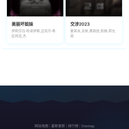
美丽坏姐妹
交涉2023
伊莉莎白·哈诺伊斯,迈克尔·希
姜其永,玄彬,黄政民,权赫,郑允
区柯克,杰
荷
网站地图
|
最新更新
|
排行榜
|
Sitemap