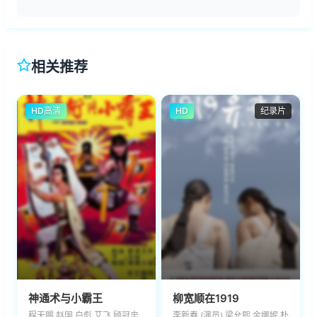
相关推荐
HD高清
HD
纪录片
神通术与小霸王
柳宽顺在1919
程天赐,赵国,白彪,艾飞,顾冠忠
李新春 (演员),梁允熙,金娜妮,朴