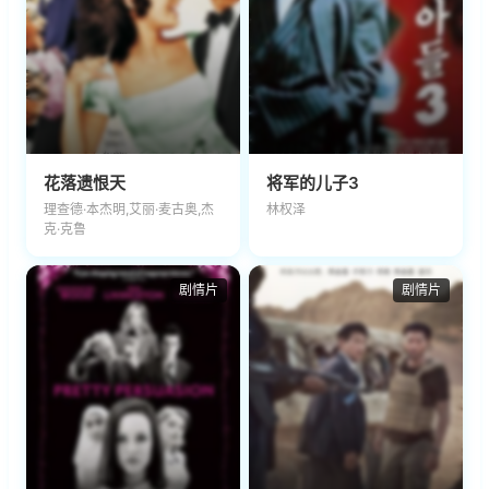
花落遗恨天
将军的儿子3
理查德·本杰明,艾丽·麦古奥,杰
林权泽
克·克鲁
剧情片
剧情片