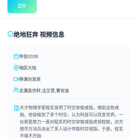
正片
绝地狂奔 视频信息
年份
2026
地区
大陆
导演
刘昱辰
主演
袁宗轩,沈芷萱,曹安迪
天才物理学家程玄发明了时空穿梭戒指，借助这枚戒
指，他穿梭到了多个时空，认为科技可以改变世界。一
伙邪恶势力一直对程玄的时空穿梭戒指虎视眈眈，对方
想尽方法兵派出了多人设计夺取时空戒指。于是，程玄
不得不开始