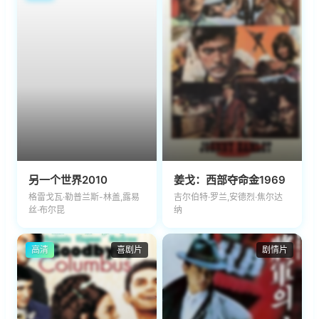
另一个世界2010
姜戈：西部夺命金1969
格雷戈瓦·勒普兰斯-林盖,露易
吉尔伯特·罗兰,安德烈·焦尔达
丝·布尔昆
纳
高清
喜剧片
剧情片