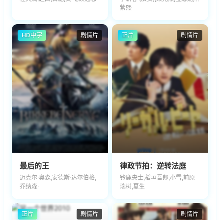
紫熙
HD中字
剧情片
正片
剧情片
最后的王
律政节拍：逆转法庭
迈克尔·奥森,安德斯·达尔伯格,
铃鹿央士,稻垣吾郎,小雪,前原
乔纳森·
瑞树,夏生
正片
剧情片
剧情片