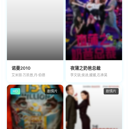
诺曼2010
夜蒲之奶爸总裁
艾米丽·万凯普,丹·伯德
李文骁,侯迪,媛媛,石承昊
HD
剧情片
剧情片