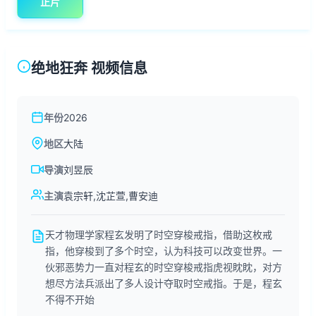
正片
绝地狂奔 视频信息
年份
2026
地区
大陆
导演
刘昱辰
主演
袁宗轩,沈芷萱,曹安迪
天才物理学家程玄发明了时空穿梭戒指，借助这枚戒
指，他穿梭到了多个时空，认为科技可以改变世界。一
伙邪恶势力一直对程玄的时空穿梭戒指虎视眈眈，对方
想尽方法兵派出了多人设计夺取时空戒指。于是，程玄
不得不开始