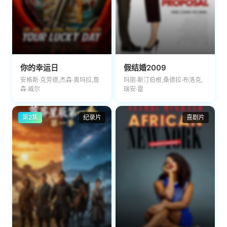
你的幸运日
假结婚2009
安格斯·克劳德,杰森·奥玛拉,詹
玛丽·斯汀伯根,桑德拉·布洛克,
森·威尔
瑞安·雷
第2集
纪录片
喜剧片