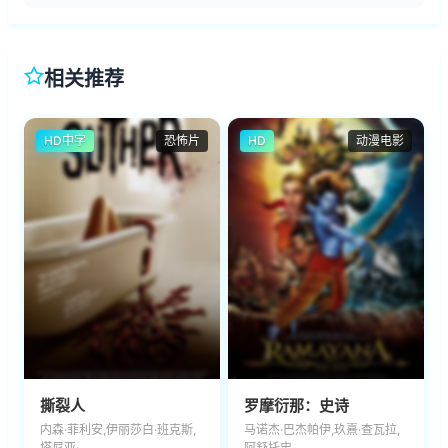
相关推荐
HD中字
恐怖片
HD
动漫电影
撕裂人
罗摩衍那：史诗
内森·菲利安,伊丽莎白·班克斯,
马诺杰·巴杰帕伊,玖熹·查瓦拉,
塔尼亚·
阿舒托史