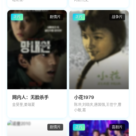
正片
剧情片
正片
战争片
网内人：无脸杀手
小花1979
金旻奎,姜瑞夏
陈冲,刘晓庆,唐国强,王佳宁,曹
小敏,葛
剧情片
正片
喜剧片