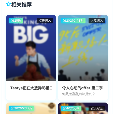
相关推荐
第25集
欧美综艺
第20210113期
大陆综艺
Tastys正在大放异彩第二季
令人心动的offer 第二季
何炅,范丞丞,周深,撒贝宁
第20260727期
第40集完结
欧美综艺