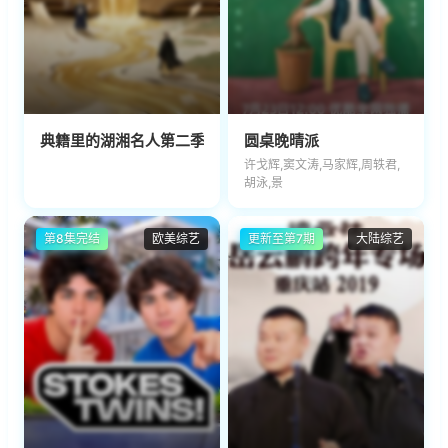
典籍里的湖湘名人第二季
圆桌晚晴派
许戈辉,窦文涛,马家辉,周轶君,
胡泳,景
第8集完结
欧美综艺
更新至第7期
大陆综艺