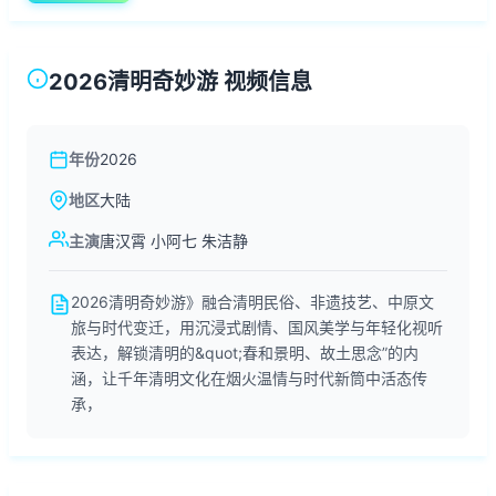
2026清明奇妙游 视频信息
年份
2026
地区
大陆
主演
唐汉霄 小阿七 朱洁静
2026清明奇妙游》融合清明民俗、非遗技艺、中原文
旅与时代变迁，用沉浸式剧情、国风美学与年轻化视听
表达，解锁清明的&quot;春和景明、故土思念”的内
涵，让千年清明文化在烟火温情与时代新筒中活态传
承，