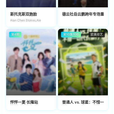
斯托克斯双胞胎
德云社岳云鹏跨年专场重庆站20
Alan Chen Stokes,Ale
第4期
第10集完结
欧美综艺
怦怦一夏·长隆站
普通人 vs. 球星：不惜一切代