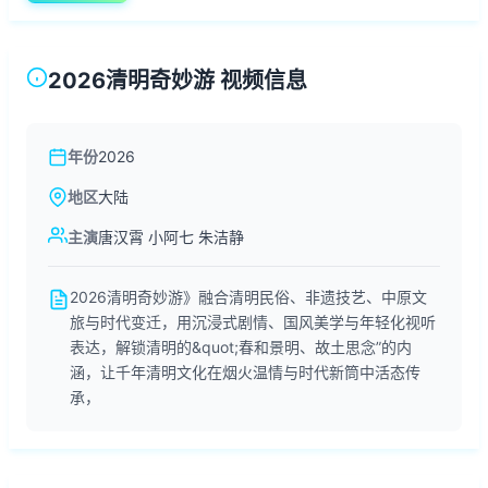
2026清明奇妙游 视频信息
年份
2026
地区
大陆
主演
唐汉霄 小阿七 朱洁静
2026清明奇妙游》融合清明民俗、非遗技艺、中原文
旅与时代变迁，用沉浸式剧情、国风美学与年轻化视听
表达，解锁清明的&quot;春和景明、故土思念”的内
涵，让千年清明文化在烟火温情与时代新筒中活态传
承，