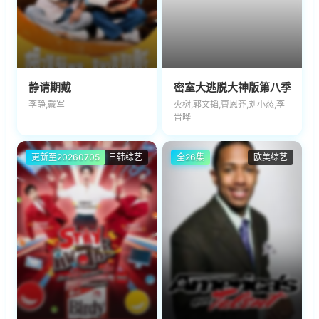
静请期戴
密室大逃脱大神版第八季
李静,戴军
火树,郭文韬,曹恩齐,刘小怂,李
晋晔
更新至20260705
日韩综艺
全26集
欧美综艺