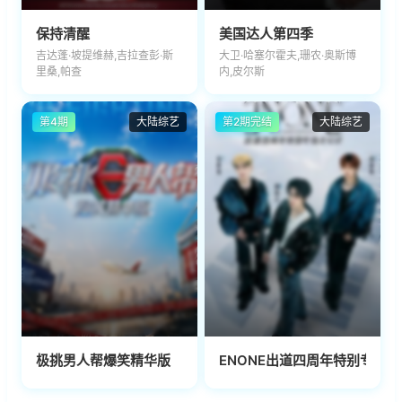
保持清醒
美国达人第四季
吉达蓬·坡提维赫,吉拉查彭·斯
大卫·哈塞尔霍夫,珊农·奥斯博
里桑,帕查
内,皮尔斯
第4期
大陆综艺
第2期完结
大陆综艺
极挑男人帮爆笑精华版
ENONE出道四周年特别专场