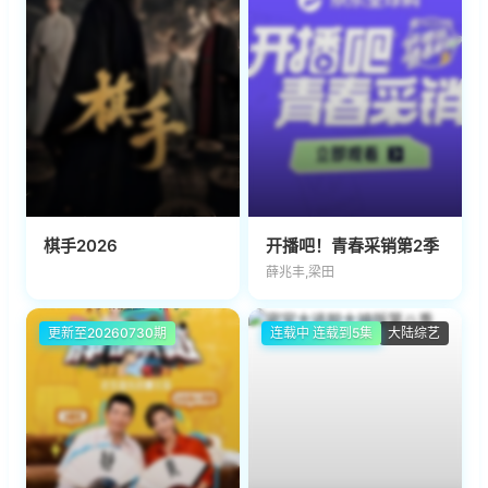
棋手2026
开播吧！青春采销第2季
薛兆丰,梁田
更新至20260730期
连载中 连载到5集
大陆综艺