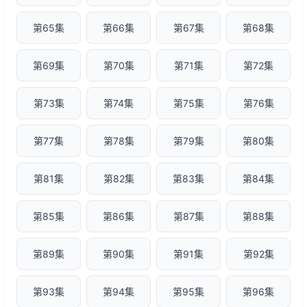
第65集
第66集
第67集
第68集
第69集
第70集
第71集
第72集
第73集
第74集
第75集
第76集
第77集
第78集
第79集
第80集
第81集
第82集
第83集
第84集
第85集
第86集
第87集
第88集
第89集
第90集
第91集
第92集
第93集
第94集
第95集
第96集