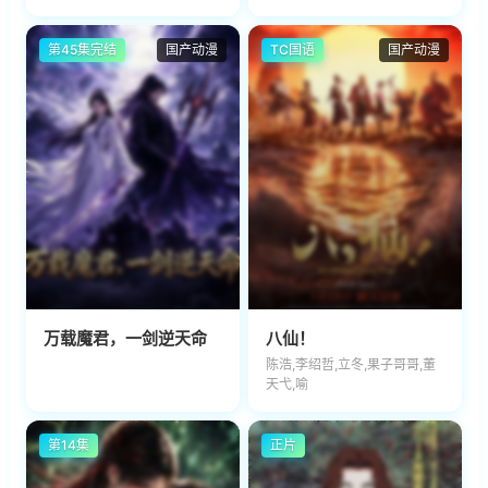
第45集完结
国产动漫
TC国语
国产动漫
万载魔君，一剑逆天命
八仙！
陈浩,李绍哲,立冬,果子哥哥,董
天弋,喻
第14集
正片