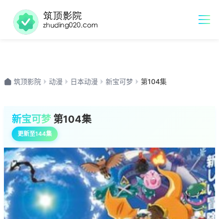
筑顶影院
动漫
日本动漫
新宝可梦
第104集
新宝可梦
第104集
更新至144集