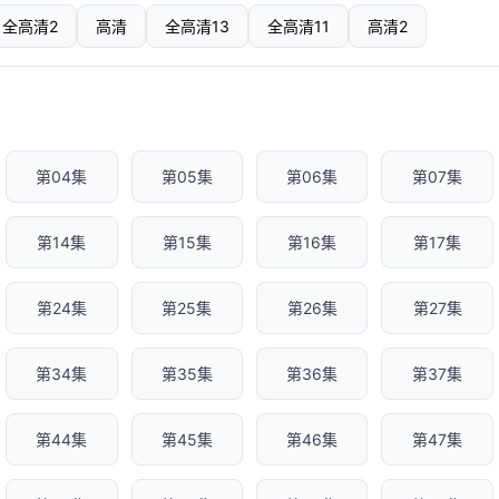
全高清2
高清
全高清13
全高清11
高清2
第04集
第05集
第06集
第07集
第14集
第15集
第16集
第17集
第24集
第25集
第26集
第27集
第34集
第35集
第36集
第37集
第44集
第45集
第46集
第47集