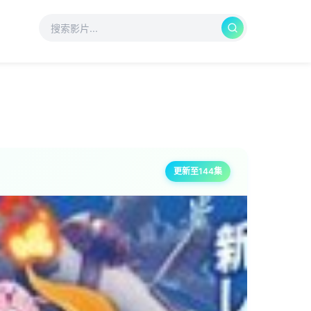
更新至144集