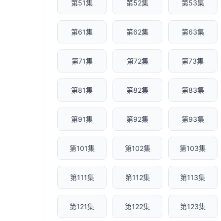
第51集
第52集
第53集
第61集
第62集
第63集
第71集
第72集
第73集
第81集
第82集
第83集
第91集
第92集
第93集
第101集
第102集
第103集
第111集
第112集
第113集
第121集
第122集
第123集