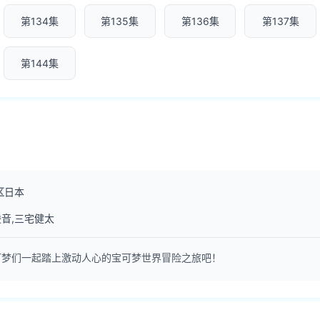
第134集
第135集
第136集
第137集
第144集
区
日本
绫音,三宅健太
可梦们一起踏上激动人心的宝可梦世界冒险之旅吧！