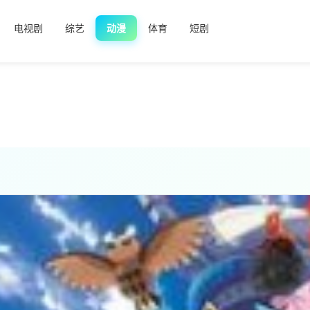
电视剧
综艺
动漫
体育
短剧