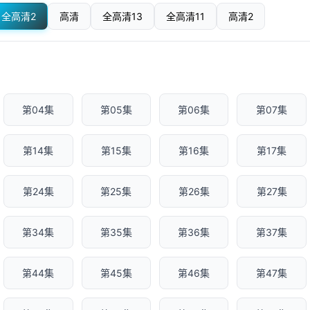
全高清2
高清
全高清13
全高清11
高清2
第04集
第05集
第06集
第07集
第14集
第15集
第16集
第17集
第24集
第25集
第26集
第27集
第34集
第35集
第36集
第37集
第44集
第45集
第46集
第47集