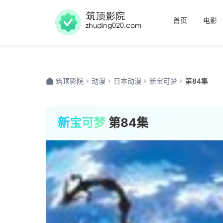
首页
电影
筑顶影院
动漫
日本动漫
新宝可梦
第84集
新宝可梦
第84集