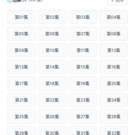
第01集
第02集
第03集
第04集
第05集
第06集
第07集
第08集
第09集
第10集
第11集
第12集
第13集
第14集
第15集
第16集
第17集
第18集
第19集
第20集
第21集
第22集
第23集
第24集
第25集
第26集
第27集
第28集
第29集
第30集
第31集
第32集