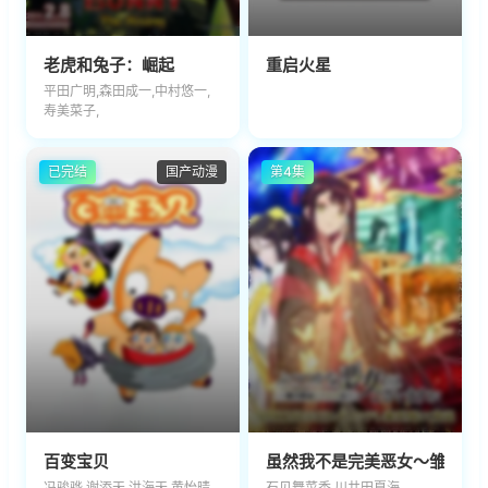
老虎和兔子：崛起
重启火星
平田广明,森田成一,中村悠一,
寿美菜子,
已完结
国产动漫
第4集
百变宝贝
虽然我不是完美恶女～雏宫蝶
冯骏骅,谢添天,洪海天,黄怡晴,
石见舞菜香,川井田夏海