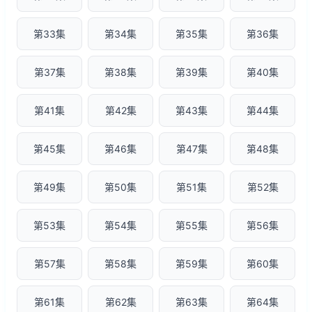
第33集
第34集
第35集
第36集
第37集
第38集
第39集
第40集
第41集
第42集
第43集
第44集
第45集
第46集
第47集
第48集
第49集
第50集
第51集
第52集
第53集
第54集
第55集
第56集
第57集
第58集
第59集
第60集
第61集
第62集
第63集
第64集