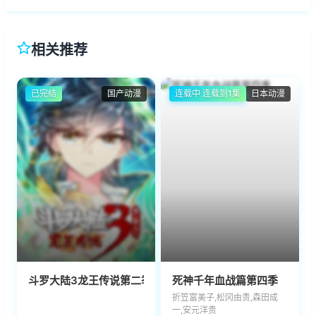
相关推荐
已完结
国产动漫
连载中 连载到1集
日本动漫
斗罗大陆3龙王传说第二季下
死神千年血战篇第四季
折笠富美子,松冈由贵,森田成
一,安元洋贵