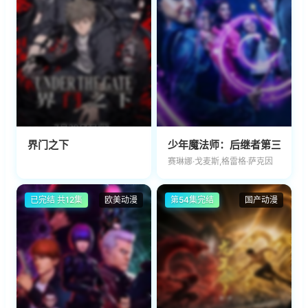
界门之下
少年魔法师：后继者第三季
赛琳娜·戈麦斯,格雷格·萨克因
已完结 共12集
欧美动漫
第54集完结
国产动漫