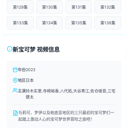
第129集
第130集
第131集
第132集
第133集
第134集
第135集
第136集
新宝可梦 视频信息
年份
2023
地区
日本
主演
铃木实里,寺崎裕香,八代拓,大谷育江,佐仓绫音,三宅
健太
与莉可、罗伊以及帕底亚地区的三只最初的宝可梦们一
起踏上激动人心的宝可梦世界冒险之旅吧！